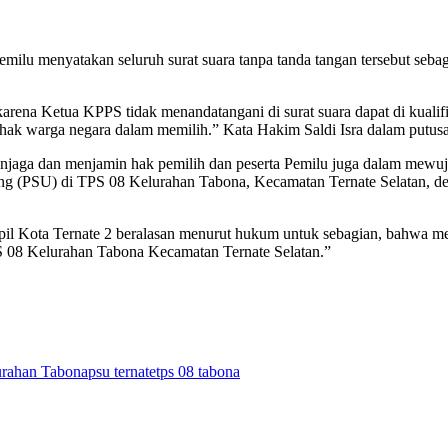
milu menyatakan seluruh surat suara tanpa tanda tangan tersebut sebagai
ena Ketua KPPS tidak menandatangani di surat suara dapat di kualifika
 hak warga negara dalam memilih.” Kata Hakim Saldi Isra dalam putus
enjaga dan menjamin hak pemilih dan peserta Pemilu juga dalam mew
 (PSU) di TPS 08 Kelurahan Tabona, Kecamatan Ternate Selatan, den
il Kota Ternate 2 beralasan menurut hukum untuk sebagian, bahwa me
S 08 Kelurahan Tabona Kecamatan Ternate Selatan.”
urahan Tabona
psu ternate
tps 08 tabona