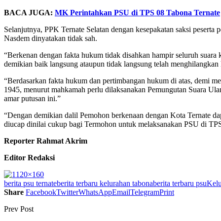
BACA JUGA:
MK Perintahkan PSU di TPS 08 Tabona Ternate
Selanjutnya, PPK Ternate Selatan dengan kesepakatan saksi peserta pe
Nasdem dinyatakan tidak sah.
“Berkenan dengan fakta hukum tidak disahkan hampir seluruh suara kar
demikian baik langsung ataupun tidak langsung telah menghilangkan
“Berdasarkan fakta hukum dan pertimbangan hukum di atas, demi m
1945, menurut mahkamah perlu dilaksanakan Pemungutan Suara Ulang
amar putusan ini.”
“Dengan demikian dalil Pemohon berkenaan dengan Kota Ternate dap
diucap dinilai cukup bagi Termohon untuk melaksanakan PSU di TP
Reporter Rahmat Akrim
Editor Redaksi
berita psu ternate
berita terbaru kelurahan tabona
berita terbaru psu
Kel
Share
Facebook
Twitter
WhatsApp
Email
Telegram
Print
Prev Post