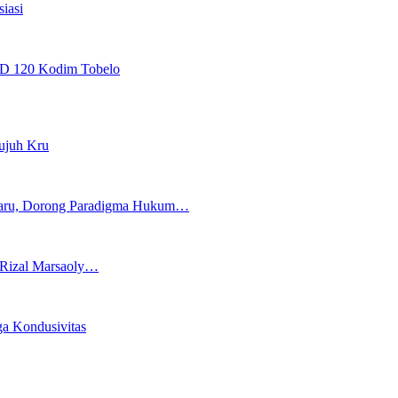
iasi
MD 120 Kodim Tobelo
ujuh Kru
aru, Dorong Paradigma Hukum…
, Rizal Marsaoly…
a Kondusivitas