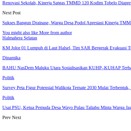
Renovasi Sekolah, Kinerja Satgas TMMD 120 Kodim Tobelo Diapres
Next Post
Sukses Bangun Drainase, Warga Desa Podol Apresiasi Kinerja TM
You might also like
More from author
Halmahera Selatan
KM Jolor 01 Lumpuh di Laut Halsel, Tim SAR Bergerak Evakuasi T
Dinamika
BAHU NasDem Maluku Utara Sosialisasikan KUHP–KUHAP Terb
Politik
Survey Peta Figur Potensial Walikota Ternate 2030 Mulai Terbentuk
Politik
Usai PSU, Ketua Pemuda Desa Wayo Pulau Taliabu Minta Warga Jag
Prev
Next