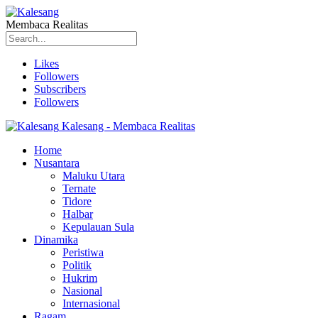
Membaca Realitas
Likes
Followers
Subscribers
Followers
Kalesang - Membaca Realitas
Home
Nusantara
Maluku Utara
Ternate
Tidore
Halbar
Kepulauan Sula
Dinamika
Peristiwa
Politik
Hukrim
Nasional
Internasional
Ragam