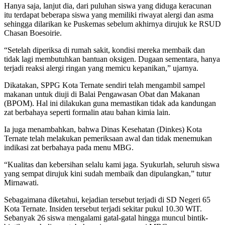
Hanya saja, lanjut dia, dari puluhan siswa yang diduga keracunan
itu terdapat beberapa siswa yang memiliki riwayat alergi dan asma
sehingga dilarikan ke Puskemas sebelum akhirnya dirujuk ke RSUD
Chasan Boesoirie.
“Setelah diperiksa di rumah sakit, kondisi mereka membaik dan
tidak lagi membutuhkan bantuan oksigen. Dugaan sementara, hanya
terjadi reaksi alergi ringan yang memicu kepanikan,” ujarnya.
Dikatakan, SPPG Kota Ternate sendiri telah mengambil sampel
makanan untuk diuji di Balai Pengawasan Obat dan Makanan
(BPOM). Hal ini dilakukan guna memastikan tidak ada kandungan
zat berbahaya seperti formalin atau bahan kimia lain.
Ia juga menambahkan, bahwa Dinas Kesehatan (Dinkes) Kota
Ternate telah melakukan pemeriksaan awal dan tidak menemukan
indikasi zat berbahaya pada menu MBG.
“Kualitas dan kebersihan selalu kami jaga. Syukurlah, seluruh siswa
yang sempat dirujuk kini sudah membaik dan dipulangkan,” tutur
Mirnawati.
Sebagaimana diketahui, kejadian tersebut terjadi di SD Negeri 65
Kota Ternate. Insiden tersebut terjadi sekitar pukul 10.30 WIT.
Sebanyak 26 siswa mengalami gatal-gatal hingga muncul bintik-