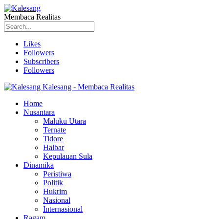
Membaca Realitas
Likes
Followers
Subscribers
Followers
Kalesang - Membaca Realitas
Home
Nusantara
Maluku Utara
Ternate
Tidore
Halbar
Kepulauan Sula
Dinamika
Peristiwa
Politik
Hukrim
Nasional
Internasional
Ragam