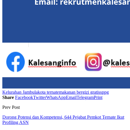
Kelurahan Jambula
kota ternate
makanan bergizi gratis
sppg
Share
Facebook
Twitter
WhatsApp
Email
Telegram
Print
Prev Post
Dorong Potensi dan Kompetensi, 644 Pejabat Pemkot Ternate Ikut
Profiling ASN