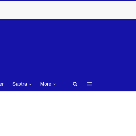
er
Sastra
More