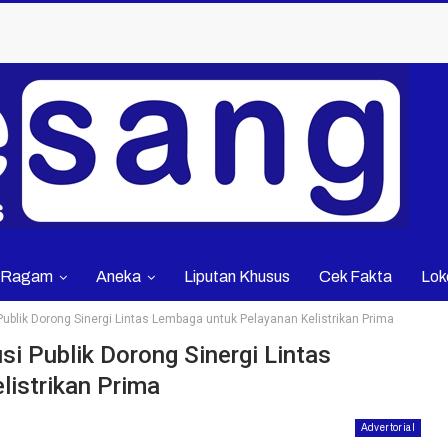
Ragam
Aneka
Liputan Khusus
Cek Fakta
Lok
Publik Dorong Sinergi Lintas Lembaga untuk Pelayanan Kelistrikan Prima
i Publik Dorong Sinergi Lintas
istrikan Prima
Advertorial