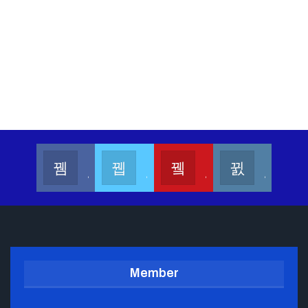
Kalesang Info
Kalesang Media
Kalesang TV
Kalesangofficial
Join us on Facebook
Join us on Twitter
Join us on Youtube
Join us on Instagram
Member