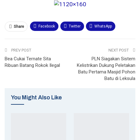
Facebook
Twitter
WhatsApp
Share
Email
Telegram
Print
PREV POST
NEXT POST
Bea Cukai Ternate Sita
PLN Siagakan Sistem
Ribuan Batang Rokok Ilegal
Kelistrikan Dukung Peletakan
Batu Pertama Masjid Pohon
Batu di Leksula
You Might Also Like