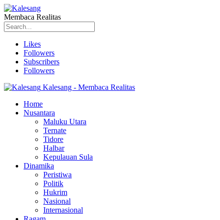
Membaca Realitas
Likes
Followers
Subscribers
Followers
Kalesang - Membaca Realitas
Home
Nusantara
Maluku Utara
Ternate
Tidore
Halbar
Kepulauan Sula
Dinamika
Peristiwa
Politik
Hukrim
Nasional
Internasional
Ragam