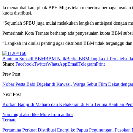
Ia menambahkan, pihak BPH Migas telah menerima berbagai usulan t
kuota distribusi.
“Sejumlah SPBU juga mulai melakukan langkah antisipasi dengan men
Pemerintah Kota Ternate berharap ada penyesuaian kuota BBM subsid
“Langkah ini dinilai penting agar distribusi BBM tidak terganggu dan 
Bantuan Subsidi BBM
BBM Naik
Berita BBM langka di Ternate
Isu 
Share
Facebook
Twitter
WhatsApp
Email
Telegram
Print
Prev Post
Nobar Pesta Babi Digelar di Kawasi, Warga Sebut Film Dekat denga
Next Post
Korban Banjir di Maliaro dan Kebakaran di Fitu Terima Bantuan Pem
You might also like
More from author
Ternate
Pertamina Perkuat Distribusi Energi ke Papua Pegunungan, Pasok