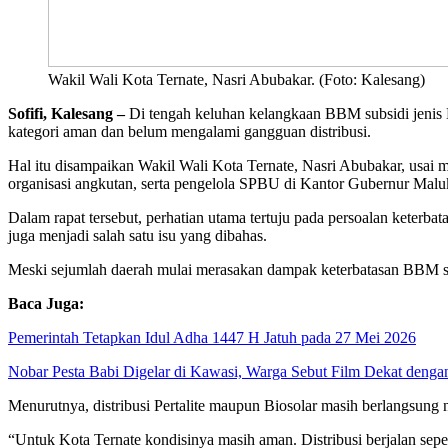
Wakil Wali Kota Ternate, Nasri Abubakar. (Foto: Kalesang)
Sofifi, Kalesang –
Di tengah keluhan kelangkaan BBM subsidi jenis 
kategori aman dan belum mengalami gangguan distribusi.
Hal itu disampaikan Wakil Wali Kota Ternate, Nasri Abubakar, usai 
organisasi angkutan, serta pengelola SPBU di Kantor Gubernur Maluk
Dalam rapat tersebut, perhatian utama tertuju pada persoalan keterba
juga menjadi salah satu isu yang dibahas.
Meski sejumlah daerah mulai merasakan dampak keterbatasan BBM subs
Baca Juga:
Pemerintah Tetapkan Idul Adha 1447 H Jatuh pada 27 Mei 2026
Nobar Pesta Babi Digelar di Kawasi, Warga Sebut Film Dekat denga
Menurutnya, distribusi Pertalite maupun Biosolar masih berlangsung 
“Untuk Kota Ternate kondisinya masih aman. Distribusi berjalan seper