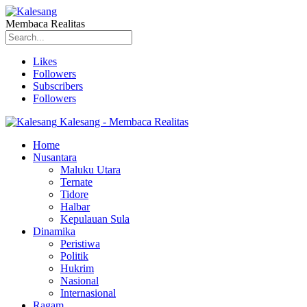
Membaca Realitas
Likes
Followers
Subscribers
Followers
Kalesang - Membaca Realitas
Home
Nusantara
Maluku Utara
Ternate
Tidore
Halbar
Kepulauan Sula
Dinamika
Peristiwa
Politik
Hukrim
Nasional
Internasional
Ragam