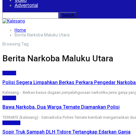
Video
Advertorial
Home
Berita Narkoba Maluku Utara
Browsing Tag
Berita Narkoba Maluku Utara
Hukrim
Polisi Segera Limpahkan Berkas Perkara Pengedar Narkoba
Kalesang - Berkas kasus dugaan penyalahgunaan narkotika jenis ganja yang 
Hukrim
Bawa Narkoba, Dua Warga Ternate Diamankan Polisi
TERNATE (kalesang) - Satnarkoba Polres Ternate kembali mengamankan dua o
Headline
Sopir Truk Sampah DLH Tidore Tertangkap Edarkan Ganja