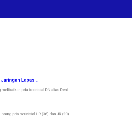
 Jaringan Lapas…
melibatkan pria berinisial DN alias Deni…
rang pria berinisial HR (36) dan JR (20)…