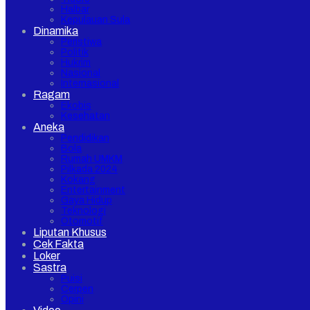
Halbar
Kepulauan Sula
Dinamika
Peristiwa
Politik
Hukrim
Nasional
Internasional
Ragam
Ekobis
Kesehatan
Aneka
Pendidikan
Bola
Rumah UMKM
Pilkada 2024
Kokang
Entertainment
Gaya Hidup
Teknologi
Otomotif
Liputan Khusus
Cek Fakta
Loker
Sastra
Puisi
Cerpen
Opini