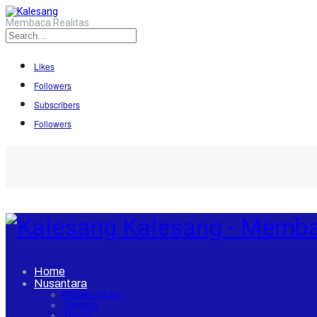
Membaca Realitas
Likes
Followers
Subscribers
Followers
Kalesang - Memba
Home
Nusantara
Maluku Utara
Ternate
Tidore