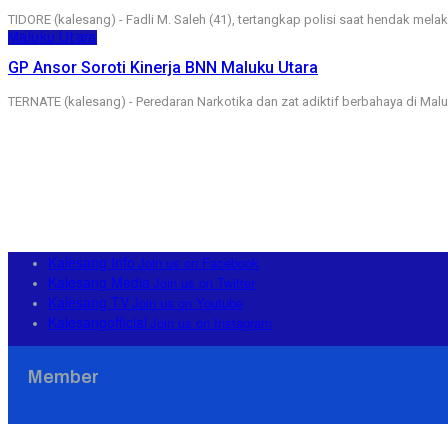
TIDORE (kalesang) - Fadli M. Saleh (41), tertangkap polisi saat hendak mel
Maluku Utara
GP Ansor Soroti Kinerja BNN Maluku Utara
TERNATE (kalesang) - Peredaran Narkotika dan zat adiktif berbahaya di Malu
Kalesang Info
Join us on Facebook
Kalesang Media
Join us on Twitter
Kalesang TV
Join us on Youtube
Kalesangofficial
Join us on Instagram
Member