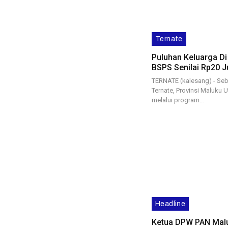
Ternate
Puluhan Keluarga Di
BSPS Senilai Rp20 J
TERNATE (kalesang) - Seb
Ternate, Provinsi Maluku 
melalui program…
Headline
Ketua DPW PAN Malu