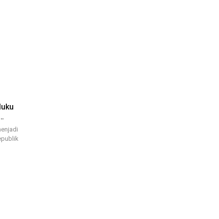
luku
…
menjadi
publik