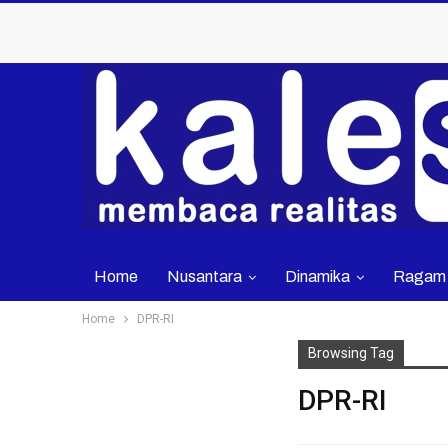
Home
Nusantara
Dinamika
Ragam
Home
DPR-RI
Browsing Tag
DPR-RI