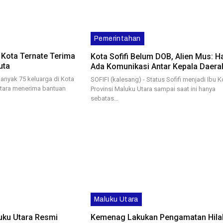
Pemerintahan
 Kota Ternate Terima
Kota Sofifi Belum DOB, Alien Mus: H
uta
Ada Komunikasi Antar Kepala Daera
anyak 75 keluarga di Kota
SOFIFI (kalesang) - Status Sofifi menjadi Ibu K
Utara menerima bantuan
Provinsi Maluku Utara sampai saat ini hanya
sebatas…
Maluku Utara
ku Utara Resmi
Kemenag Lakukan Pengamatan Hilal