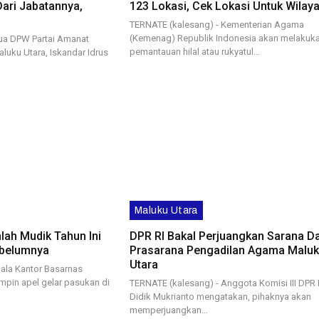
ari Jabatannya,
123 Lokasi, Cek Lokasi Untuk Wilay
TERNATE (kalesang) - Kementerian Agama
(Kemenag) Republik Indonesia akan melakuk
ua DPW Partai Amanat
pemantauan hilal atau rukyatul…
aluku Utara, Iskandar Idrus
Maluku Utara
ah Mudik Tahun Ini
DPR RI Bakal Perjuangkan Sarana D
ebelumnya
Prasarana Pengadilan Agama Malu
Utara
ala Kantor Basarnas
mpin apel gelar pasukan di
TERNATE (kalesang) - Anggota Komisi III DPR 
Didik Mukrianto mengatakan, pihaknya akan
memperjuangkan…