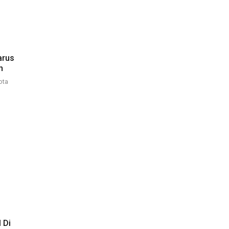
arus
h
ota
 Di