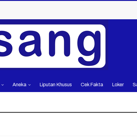
Aneka
Liputan Khusus
Cek Fakta
Loker
S