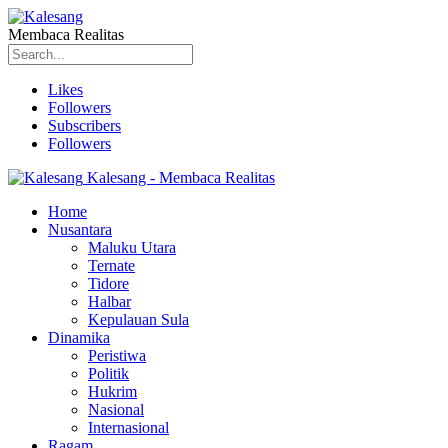
Membaca Realitas
Likes
Followers
Subscribers
Followers
Kalesang - Membaca Realitas
Home
Nusantara
Maluku Utara
Ternate
Tidore
Halbar
Kepulauan Sula
Dinamika
Peristiwa
Politik
Hukrim
Nasional
Internasional
Ragam