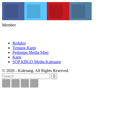
Kalesang Info
Kalesang Media
Kalesang TV
Kalesangoffici
Join us on Facebook
Join us on Twitter
Join us on Youtube
Join us on Instag
Member
Redaksi
Tentang Kami
Pedoman Media Siber
Karir
SOP KBGO Media Kalesang
© 2026 - Kalesang. All Rights Reserved.