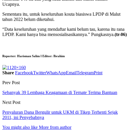
Ucapnya.
Sementara itu, untuk keseluruhan kouta biasiswa LPDP di Malut
tahun 2022 belum diketahui.
“Data keseluruhan yang mendaftar kami belum tau, karena itu rana
LPDP. Kami hanya bisa mensosialisasikannya.” Pungkasnya.
(tr-06)
Reporter: Harisman Salim l Editor: Ibrahim
Share
Facebook
Twitter
WhatsApp
Email
Telegram
Print
Prev Post
Sebanyak 39 Lembaga Keagamaan di Ternate Terima Bantuan
Next Post
Penyaluran Dana Bergulir untuk UKM di Tikep Terhenti Sejak
2011, ini Penyebabnya
You might also like
More from author