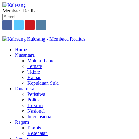
Membaca Realitas
Kalesang - Membaca Realitas
Home
Nusantara
Maluku Utara
Ternate
Tidore
Halbar
Kepulauan Sula
Dinamika
Peristiwa
Politik
Hukrim
Nasional
Internasional
Ragam
Ekobis
Kesehatan
Aneka