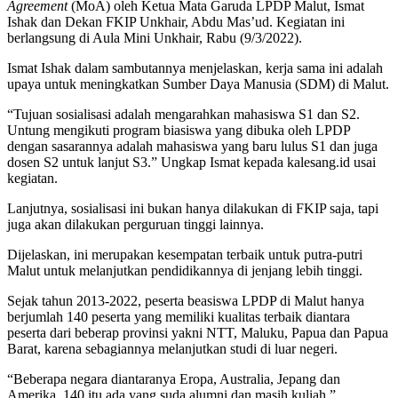
Agreement
(MoA) oleh Ketua Mata Garuda LPDP Malut, Ismat
Ishak dan Dekan FKIP Unkhair, Abdu Mas’ud. Kegiatan ini
berlangsung di Aula Mini Unkhair, Rabu (9/3/2022).
Ismat Ishak dalam sambutannya menjelaskan, kerja sama ini adalah
upaya untuk meningkatkan Sumber Daya Manusia (SDM) di Malut.
“Tujuan sosialisasi adalah mengarahkan mahasiswa S1 dan S2.
Untung mengikuti program biasiswa yang dibuka oleh LPDP
dengan sasarannya adalah mahasiswa yang baru lulus S1 dan juga
dosen S2 untuk lanjut S3.” Ungkap Ismat kepada kalesang.id usai
kegiatan.
Lanjutnya, sosialisasi ini bukan hanya dilakukan di FKIP saja, tapi
juga akan dilakukan perguruan tinggi lainnya.
Dijelaskan, ini merupakan kesempatan terbaik untuk putra-putri
Malut untuk melanjutkan pendidikannya di jenjang lebih tinggi.
Sejak tahun 2013-2022, peserta beasiswa LPDP di Malut hanya
berjumlah 140 peserta yang memiliki kualitas terbaik diantara
peserta dari beberap provinsi yakni NTT, Maluku, Papua dan Papua
Barat, karena sebagiannya melanjutkan studi di luar negeri.
“Beberapa negara diantaranya Eropa, Australia, Jepang dan
Amerika. 140 itu ada yang suda alumni dan masih kuliah.”