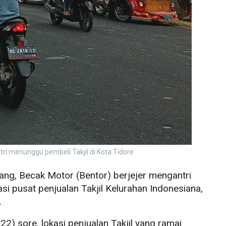
tri menunggu pembeli Takjil di Kota Tidore
g, Becak Motor (Bentor) berjejer mengantri
si pusat penjualan Takjil Kelurahan Indonesiana,
.
) sore, lokasi penjualan Takjil yang ramai