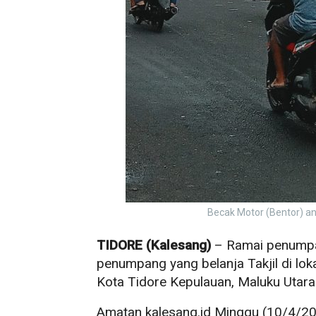
Becak Motor (Bentor) an
TIDORE (Kalesang)
– Ramai penumpan
penumpang yang belanja Takjil di loka
Kota Tidore Kepulauan, Maluku Utara
Amatan kalesang.id Minggu (10/4/2022