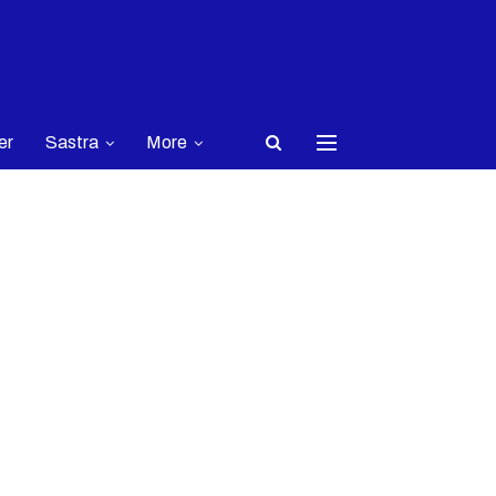
er
Sastra
More