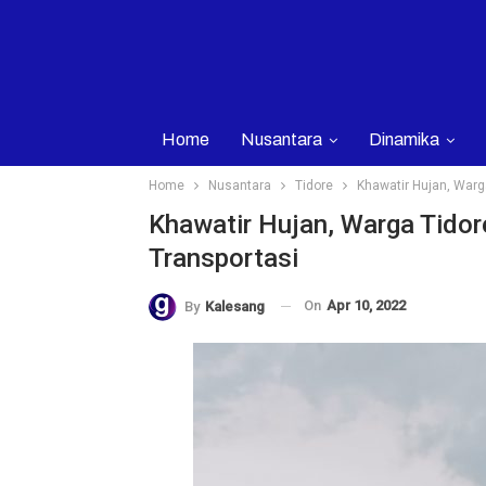
Home
Nusantara
Dinamika
Home
Nusantara
Tidore
Khawatir Hujan, Warg
Khawatir Hujan, Warga Tidor
Transportasi
On
Apr 10, 2022
By
Kalesang