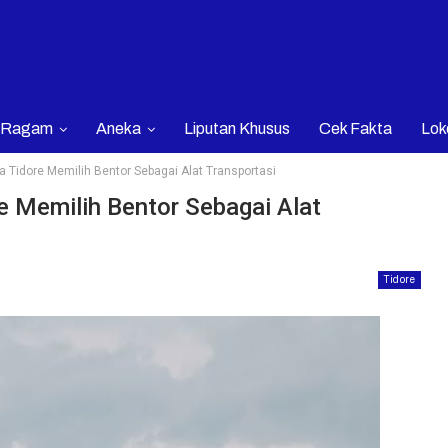
Ragam
Aneka
Liputan Khusus
Cek Fakta
Lok
a Tidore Memilih Bentor Sebagai Alat Transportasi
e Memilih Bentor Sebagai Alat
Tidore