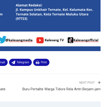
mail
Telegram
Print
NEXT POST
nate
Buru Pertalite Warga Tidore Rela Antri Berjam-jam