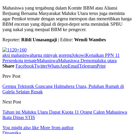
Mahasiswa yang tergabung dalam Komite BBM atau Aliansi
Berjuang Bersama Masyarakat Maluku Utara terus juga meminta
agar Pemkot ternate dengan segera merespon dan menertibkan harga
BBM enceran yang dijual di depot-depot serta menindak SPBU
yang nakal yang menjual BBM ke pengecer.
Reporter:
Rifdi Umasangaji
| Editor:
Wendi Wambes
aksi mahasiswa
harga minyak goreng
Jokowi
Kenaikan PPN 11
Persen
kota ternate
Mahasiswa
Mahasiswa Demo
maluku utara
Share
Facebook
Twitter
WhatsApp
Email
Telegram
Print
Prev Post
Gempa Tektonik Guncang Halmahera Utara, Puluhan Rumah di
Galela Selatan Rusak
Next Post
Tahun ini Maluku Utara Dapat Kuota 11 Orang Calon Mahasiswa
Ikata Dinas STIS
You might also like
More from author
Dinamika