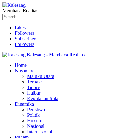
Membaca Realitas
Likes
Followers
Subscribers
Followers
Kalesang - Membaca Realitas
Home
Nusantara
Maluku Utara
Ternate
Tidore
Halbar
Kepulauan Sula
Dinamika
Peristiwa
Politik
Hukrim
Nasional
Internasional
Ragam