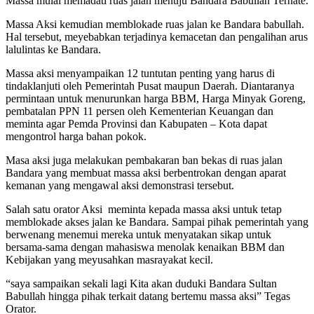
Massa mulai memadati ruas jalan menuju Bandara Babullah Ternate.
Massa Aksi kemudian memblokade ruas jalan ke Bandara babullah.
Hal tersebut, meyebabkan terjadinya kemacetan dan pengalihan arus
lalulintas ke Bandara.
Massa aksi menyampaikan 12 tuntutan penting yang harus di
tindaklanjuti oleh Pemerintah Pusat maupun Daerah. Diantaranya
permintaan untuk menurunkan harga BBM, Harga Minyak Goreng,
pembatalan PPN 11 persen oleh Kementerian Keuangan dan
meminta agar Pemda Provinsi dan Kabupaten – Kota dapat
mengontrol harga bahan pokok.
Masa aksi juga melakukan pembakaran ban bekas di ruas jalan
Bandara yang membuat massa aksi berbentrokan dengan aparat
kemanan yang mengawal aksi demonstrasi tersebut.
Salah satu orator Aksi meminta kepada massa aksi untuk tetap
memblokade akses jalan ke Bandara. Sampai pihak pemerintah yang
berwenang menemui mereka untuk menyatakan sikap untuk
bersama-sama dengan mahasiswa menolak kenaikan BBM dan
Kebijakan yang meyusahkan masrayakat kecil.
“saya sampaikan sekali lagi Kita akan duduki Bandara Sultan
Babullah hingga pihak terkait datang bertemu massa aksi” Tegas
Orator.