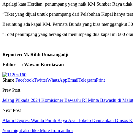
Apalagi kata Herdian, penumpang yang naik KM Sumber Raya tidak h
“Tiket yang dijual untuk penumpang dari Pelabuhan Kupal hanya tersi
Beruntung ada kapal KM. Permata Bunda yang bisa menggangkut 300 l
“Total penumpang yang berangkat menumpang dua kapal ini 600 oran
Reporter: M. Rifdi Umasangadji
Editor : Wawan Kurniawan
Share
Facebook
Twitter
WhatsApp
Email
Telegram
Print
Prev Post
Jelang Pilkada 2024 Komisioner Bawaslu RI Minta Bawaslu di Malut 
Next Post
Alami Depresi Wanita Paruh Baya Asal Tobelo Diamankan Dinsos Ko
You might also like
More from author