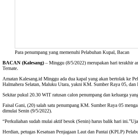
Para penumpang yang memenuhi Pelabuhan Kupal, Bacan
BACAN (Kalesang)
– Minggu (8/5/2022) merupakan hari terakhir ar
Ternate.
Amatan Kalesang.id Minggu ada dua kapal yang akan bertolak ke Pe
Halmahera Selatan, Maluku Utara, yakni KM. Sumber Raya 05, dan
Sekitar pukul 20.30 WIT ratusan calon penumpang dan keluarga yan
Faisal Gani, (20) salah satu penumpang KM. Sumber Raya 05 mengaku 
dimulai Senin (9/5/2022).
“Perkuliahan sudah mulai aktif besok (Senin) harus balik hari ini.”Uj
Herdian, petugas Kesatuan Penjagaan Laut dan Pantai (KPLP) Pelab