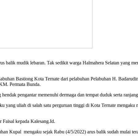
us balik mudik lebaran. Tak sedikit warga Halmahera Selatan yang mema
labuhan Bastiong Kota Ternate dari pelabuhan Pelabuhan H. Badarud
 KM. Permata Bunda.
g hendak pengantar memenuhi dermaga dan tempat duduk serta ranjang
yang uliah di salah satu perguruan tinggi di Kota Ternate mengaku m
ar Faisal kepada Kalesang.Id.
uhan Kupal mengaku sejak Rabu (4/5/2022) arus balik sudah mulai te