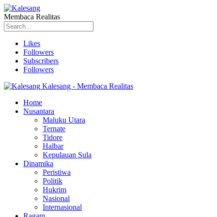
Membaca Realitas
Likes
Followers
Subscribers
Followers
Kalesang - Membaca Realitas
Home
Nusantara
Maluku Utara
Ternate
Tidore
Halbar
Kepulauan Sula
Dinamika
Peristiwa
Politik
Hukrim
Nasional
Internasional
Ragam