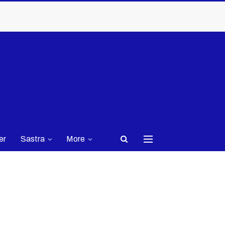
er
Sastra
More