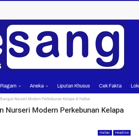
Ragam
Aneka
Liputan Khusus
Cek Fakta
Lok
angun Nurseri Modern Perkebunan Kelapa di Halbar
 Nurseri Modern Perkebunan Kelapa
Halbar
Headline