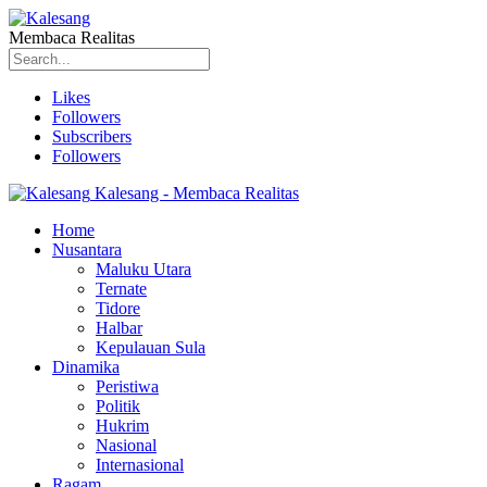
Membaca Realitas
Likes
Followers
Subscribers
Followers
Kalesang - Membaca Realitas
Home
Nusantara
Maluku Utara
Ternate
Tidore
Halbar
Kepulauan Sula
Dinamika
Peristiwa
Politik
Hukrim
Nasional
Internasional
Ragam