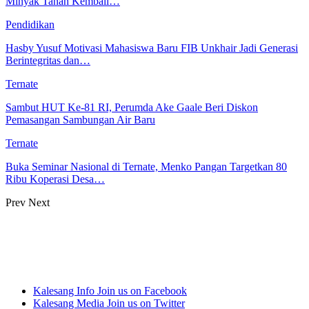
Minyak Tanah Kembali…
Pendidikan
Hasby Yusuf Motivasi Mahasiswa Baru FIB Unkhair Jadi Generasi
Berintegritas dan…
Ternate
Sambut HUT Ke-81 RI, Perumda Ake Gaale Beri Diskon
Pemasangan Sambungan Air Baru
Ternate
Buka Seminar Nasional di Ternate, Menko Pangan Targetkan 80
Ribu Koperasi Desa…
Prev
Next
Kalesang Info
Join us on Facebook
Kalesang Media
Join us on Twitter