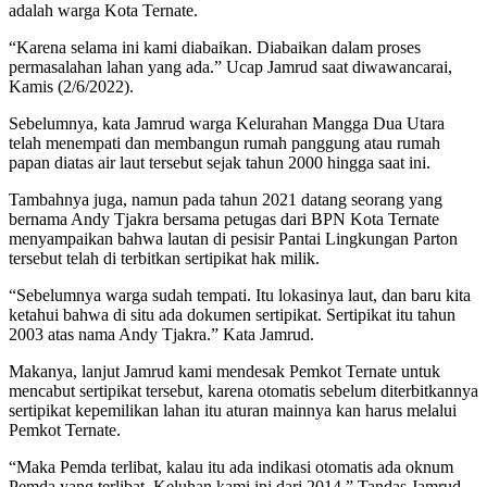
adalah warga Kota Ternate.
“Karena selama ini kami diabaikan. Diabaikan dalam proses
permasalahan lahan yang ada.” Ucap Jamrud saat diwawancarai,
Kamis (2/6/2022).
Sebelumnya, kata Jamrud warga Kelurahan Mangga Dua Utara
telah menempati dan membangun rumah panggung atau rumah
papan diatas air laut tersebut sejak tahun 2000 hingga saat ini.
Tambahnya juga, namun pada tahun 2021 datang seorang yang
bernama Andy Tjakra bersama petugas dari BPN Kota Ternate
menyampaikan bahwa lautan di pesisir Pantai Lingkungan Parton
tersebut telah di terbitkan sertipikat hak milik.
“Sebelumnya warga sudah tempati. Itu lokasinya laut, dan baru kita
ketahui bahwa di situ ada dokumen sertipikat. Sertipikat itu tahun
2003 atas nama Andy Tjakra.” Kata Jamrud.
Makanya, lanjut Jamrud kami mendesak Pemkot Ternate untuk
mencabut sertipikat tersebut, karena otomatis sebelum diterbitkannya
sertipikat kepemilikan lahan itu aturan mainnya kan harus melalui
Pemkot Ternate.
“Maka Pemda terlibat, kalau itu ada indikasi otomatis ada oknum
Pemda yang terlibat. Keluhan kami ini dari 2014.” Tandas Jamrud