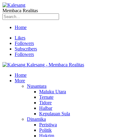
Membaca Realitas
Home
Likes
Followers
Subscribers
Followers
Kalesang - Membaca Realitas
Home
More
Nusantara
Maluku Utara
Ternate
Tidore
Halbar
Kepulauan Sula
Dinamika
Peristiwa
Politik
Hukrim