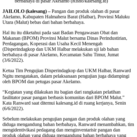
berbahaya di pasar Akelamo (Risno/kalesang.id)
JAILOLO (kalesang) –
Pangan dan produk olahan di pasar
Akelamo, Kabupaten Halmahera Barat (Halbar), Provinsi Maluku
Utara (Malut) bebas dari bahan berbahaya.
Hal itu itu diketahui pada saat Badan Pengawasan Obat dan
Makanan (BPOM) Provinsi Malut bersama Dinas Perindustirian,
Perdagangan, Koperasi dan Usaha Kecil Menengah
(Disperindagkop dan UKM Halbar melakukan uji lab bahan
berbahaya di pasar Akelamo, Kecamatan Sahu Timur, Jumat
(3/6/2022).
Ketua Tim Pengujian Disperindagkop dan UKM Halbar, Ranward
Ngitu mengatakan, dalam pelaksanaan pengujian juga didampingi
oleh BPOM dan petugas pasar Akelamo.
“Kegiatan yang dilakukan itu bagian dari rangkaian pelatihan
fasilitator pasar pangan berbasis komunitas dari BPOM Malut.”
Kata Ranward saat ditemui kalesang.id di ruang kerjanya, Senin
(6/6/2022).
Sebelum melakukan pengujian pangan dan produk olahan yang
diduga mengandung bahan berbahaya, Ranward menambahkan, tim
mengidentivikasi pedagang dan menginventarisir pangan dan
produk olahan yang diduga mengandung bahan berbahaya yang