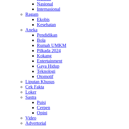
Nasional
Internasional
Ragam
Ekobis
Kesehatan
Aneka
Pendidikan
Bola
Rumah UMKM
Pilkada 2024
Kokang
Entertainment
Gaya Hidup
Teknologi
Otomotif
Liputan Khusus
Cek Fakta
Loker
Sastra
Puisi
Cerpen
Opini
Video
Advertorial