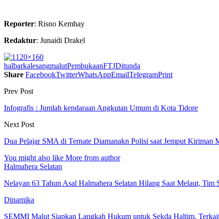
Reporter
: Risno Kemhay
Redaktur
: Junaidi Drakel
halbar
kalesang
malut
PembukaanFTJDitunda
Share
Facebook
Twitter
WhatsApp
Email
Telegram
Print
Prev Post
Infografis : Jumlah kendaraan Angkutan Umum di Kota Tidore
Next Post
Dua Pelajar SMA di Ternate Diamanakn Polisi saat Jemput Kiriman 
You might also like
More from author
Halmahera Selatan
Nelayan 63 Tahun Asal Halmahera Selatan Hilang Saat Melaut, Tim
Dinamika
SEMMI Malut Siapkan Langkah Hukum untuk Sekda Haltim, Terka