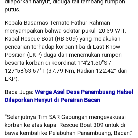
dilaporkan hanyut, diduga tali tambang rumpon
putus.
Kepala Basarnas Ternate Fathur Rahman
menyampaikan bahwa sekitar pukul 20.39 WIT,
Kapal Rescue Boat (RB 309) yang melakukan
pencarian terhadap korban tiba di Last Know
Position (LKP) duga dan menemukan rumpon
beserta korban di koordinat 1°4’21.50″S /
127°58’53.67″T (37.79 Nm, Radian 122.42° dari
LKP).
Baca Juga:
Warga Asal Desa Panambuang Halsel
Dilaporkan Hanyut di Perairan Bacan
“Selanjutnya Tim SAR Gabungan mengevakuasi
korban ke atas kapal Rescue Boat 309 untuk di
bawa kembali ke Pelabuhan Panambuang, Bacan.”