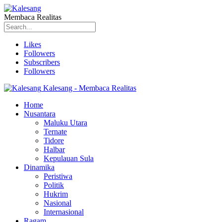
Membaca Realitas
Likes
Followers
Subscribers
Followers
Kalesang - Membaca Realitas
Home
Nusantara
Maluku Utara
Ternate
Tidore
Halbar
Kepulauan Sula
Dinamika
Peristiwa
Politik
Hukrim
Nasional
Internasional
Ragam