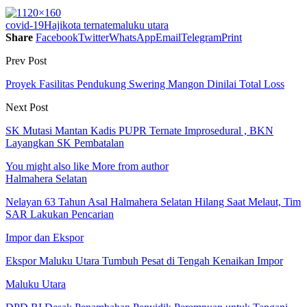
covid-19
Haji
kota ternate
maluku utara
Share
Facebook
Twitter
WhatsApp
Email
Telegram
Print
Prev Post
Proyek Fasilitas Pendukung Swering Mangon Dinilai Total Loss
Next Post
SK Mutasi Mantan Kadis PUPR Ternate Improsedural , BKN
Layangkan SK Pembatalan
You might also like
More from author
Halmahera Selatan
Nelayan 63 Tahun Asal Halmahera Selatan Hilang Saat Melaut, Tim
SAR Lakukan Pencarian
Impor dan Ekspor
Ekspor Maluku Utara Tumbuh Pesat di Tengah Kenaikan Impor
Maluku Utara