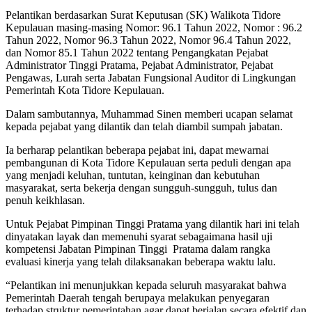
Pelantikan berdasarkan Surat Keputusan (SK) Walikota Tidore
Kepulauan masing-masing Nomor: 96.1 Tahun 2022, Nomor : 96.2
Tahun 2022, Nomor 96.3 Tahun 2022, Nomor 96.4 Tahun 2022,
dan Nomor 85.1 Tahun 2022 tentang Pengangkatan Pejabat
Administrator Tinggi Pratama, Pejabat Administrator, Pejabat
Pengawas, Lurah serta Jabatan Fungsional Auditor di Lingkungan
Pemerintah Kota Tidore Kepulauan.
Dalam sambutannya, Muhammad Sinen memberi ucapan selamat
kepada pejabat yang dilantik dan telah diambil sumpah jabatan.
Ia berharap pelantikan beberapa pejabat ini, dapat mewarnai
pembangunan di Kota Tidore Kepulauan serta peduli dengan apa
yang menjadi keluhan, tuntutan, keinginan dan kebutuhan
masyarakat, serta bekerja dengan sungguh-sungguh, tulus dan
penuh keikhlasan.
Untuk Pejabat Pimpinan Tinggi Pratama yang dilantik hari ini telah
dinyatakan layak dan memenuhi syarat sebagaimana hasil uji
kompetensi Jabatan Pimpinan Tinggi Pratama dalam rangka
evaluasi kinerja yang telah dilaksanakan beberapa waktu lalu.
“Pelantikan ini menunjukkan kepada seluruh masyarakat bahwa
Pemerintah Daerah tengah berupaya melakukan penyegaran
terhadap struktur pemerintahan agar dapat berjalan secara efektif dan