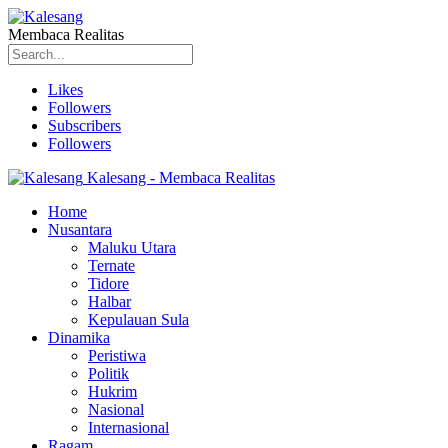
Membaca Realitas
Likes
Followers
Subscribers
Followers
Kalesang - Membaca Realitas
Home
Nusantara
Maluku Utara
Ternate
Tidore
Halbar
Kepulauan Sula
Dinamika
Peristiwa
Politik
Hukrim
Nasional
Internasional
Ragam