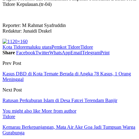
Tidore Kepulauan.(tr-04)
Reporter: M Rahmat Syafruddin
Redaktur: Junaidi Drakel
Kota Tidore
maluku utara
Pemkot Tidore
Tidore
Share
Facebook
Twitter
WhatsApp
Email
Telegram
Print
Prev Post
Kasus DBD di Kota Ternate Berada di Angka 78 Kasus, 1 Orang
Meninggal
Next Post
Ratusan Perkuburan Islam di Desa Fatcei Terendam Banjir
You might also like
More from author
Tidore
Kemarau Berkepanjangan, Mata Air Ake Goa Jadi Tumpuan Warga
Gurabunga