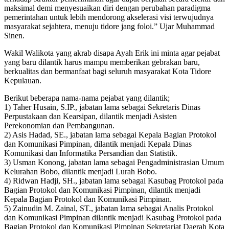
maksimal demi menyesuaikan diri dengan perubahan paradigma
pemerintahan untuk lebih mendorong akselerasi visi terwujudnya
masyarakat sejahtera, menuju tidore jang foloi.” Ujar Muhammad
Sinen.
Wakil Walikota yang akrab disapa Ayah Erik ini minta agar pejabat
yang baru dilantik harus mampu memberikan gebrakan baru,
berkualitas dan bermanfaat bagi seluruh masyarakat Kota Tidore
Kepulauan.
Berikut beberapa nama-nama pejabat yang dilantik;
1) Taher Husain, S.IP., jabatan lama sebagai Sekretaris Dinas
Perpustakaan dan Kearsipan, dilantik menjadi Asisten
Perekonomian dan Pembangunan.
2) Asis Hadad, SE., jabatan lama sebagai Kepala Bagian Protokol
dan Komunikasi Pimpinan, dilantik menjadi Kepala Dinas
Komunikasi dan Informatika Persandian dan Statistik.
3) Usman Konong, jabatan lama sebagai Pengadministrasian Umum
Kelurahan Bobo, dilantik menjadi Lurah Bobo.
4) Ridwan Hadji, SH., jabatan lama sebagai Kasubag Protokol pada
Bagian Protokol dan Komunikasi Pimpinan, dilantik menjadi
Kepala Bagian Protokol dan Komunikasi Pimpinan.
5) Zainudin M. Zainal, ST., jabatan lama sebagai Analis Protokol
dan Komunikasi Pimpinan dilantik menjadi Kasubag Protokol pada
Bagian Protokol dan Komunikasi Pimpinan Sekretariat Daerah Kota