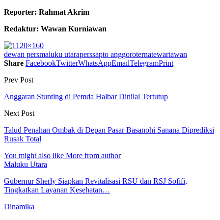
Reporter: Rahmat Akrim
Redaktur: Wawan Kurniawan
dewan pers
maluku utara
pers
sapto anggoro
ternate
wartawan
Share
Facebook
Twitter
WhatsApp
Email
Telegram
Print
Prev Post
Anggaran Stunting di Pemda Halbar Dinilai Tertutup
Next Post
Talud Penahan Ombak di Depan Pasar Basanohi Sanana Diprediksi
Rusak Total
You might also like
More from author
Maluku Utara
Gubernur Sherly Siapkan Revitalisasi RSU dan RSJ Sofifi,
Tingkatkan Layanan Kesehatan…
Dinamika