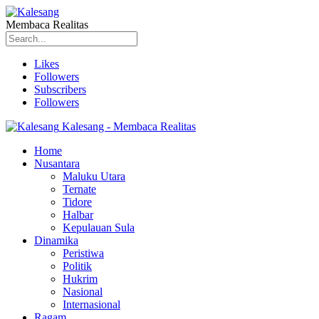
Membaca Realitas
Likes
Followers
Subscribers
Followers
Kalesang - Membaca Realitas
Home
Nusantara
Maluku Utara
Ternate
Tidore
Halbar
Kepulauan Sula
Dinamika
Peristiwa
Politik
Hukrim
Nasional
Internasional
Ragam