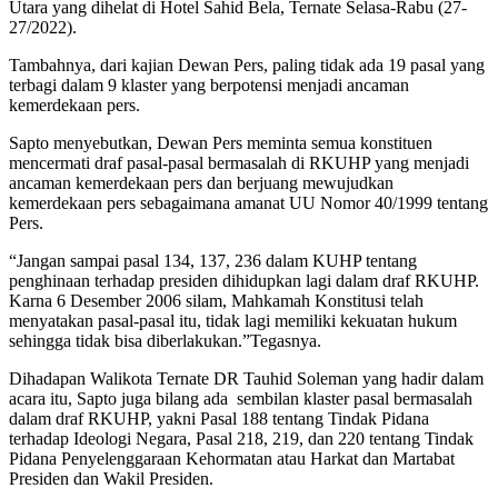
Utara yang dihelat di Hotel Sahid Bela, Ternate Selasa-Rabu (27-
27/2022).
Tambahnya, dari kajian Dewan Pers, paling tidak ada 19 pasal yang
terbagi dalam 9 klaster yang berpotensi menjadi ancaman
kemerdekaan pers.
Sapto menyebutkan, Dewan Pers meminta semua konstituen
mencermati draf pasal-pasal bermasalah di RKUHP yang menjadi
ancaman kemerdekaan pers dan berjuang mewujudkan
kemerdekaan pers sebagaimana amanat UU Nomor 40/1999 tentang
Pers.
“Jangan sampai pasal 134, 137, 236 dalam KUHP tentang
penghinaan terhadap presiden dihidupkan lagi dalam draf RKUHP.
Karna 6 Desember 2006 silam, Mahkamah Konstitusi telah
menyatakan pasal-pasal itu, tidak lagi memiliki kekuatan hukum
sehingga tidak bisa diberlakukan.”Tegasnya.
Dihadapan Walikota Ternate DR Tauhid Soleman yang hadir dalam
acara itu, Sapto juga bilang ada sembilan klaster pasal bermasalah
dalam draf RKUHP, yakni Pasal 188 tentang Tindak Pidana
terhadap Ideologi Negara, Pasal 218, 219, dan 220 tentang Tindak
Pidana Penyelenggaraan Kehormatan atau Harkat dan Martabat
Presiden dan Wakil Presiden.