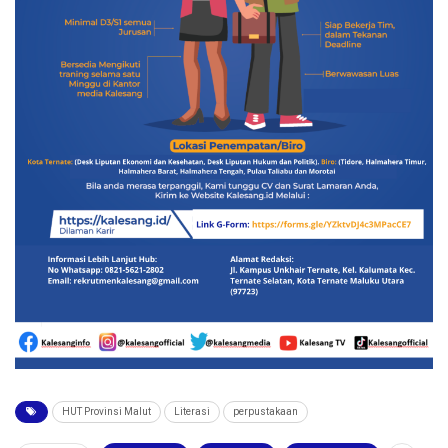
HUT Provinsi Malut
Literasi
perpustakaan