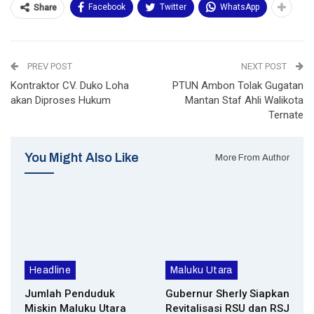
Facebook
Twitter
WhatsApp
Share
PREV POST
NEXT POST
Kontraktor CV. Duko Loha
PTUN Ambon Tolak Gugatan
akan Diproses Hukum
Mantan Staf Ahli Walikota
Ternate
You Might Also Like
More From Author
Headline
Maluku Utara
Jumlah Penduduk
Gubernur Sherly Siapkan
Miskin Maluku Utara
Revitalisasi RSU dan RSJ