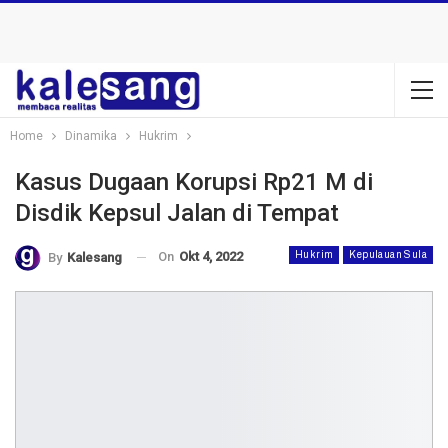
Home
Dinamika
Hukrim
Kasus Dugaan Korupsi Rp21 M di
Disdik Kepsul Jalan di Tempat
On
Okt 4, 2022
Hukrim
Kepulauan Sula
By
Kalesang