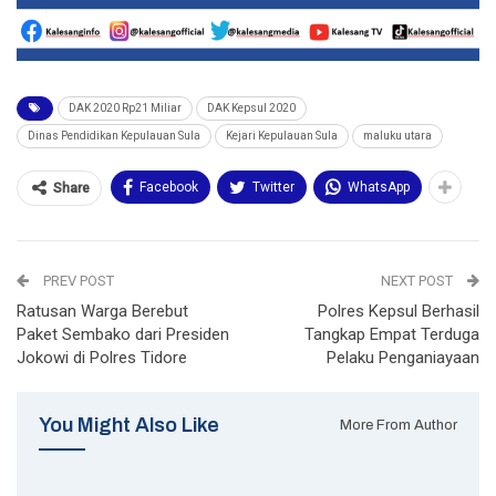
DAK 2020 Rp21 Miliar
DAK Kepsul 2020
Dinas Pendidikan Kepulauan Sula
Kejari Kepulauan Sula
maluku utara
Facebook
Twitter
WhatsApp
Share
PREV POST
NEXT POST
Ratusan Warga Berebut
Polres Kepsul Berhasil
Paket Sembako dari Presiden
Tangkap Empat Terduga
Jokowi di Polres Tidore
Pelaku Penganiayaan
You Might Also Like
More From Author