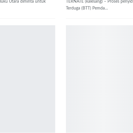
luku Utara diminta untuk
TERNATE (kalesang) – Proses penyidi
Terduga (BTT) Pemda…