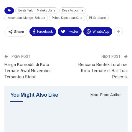
Berita Terkini Maluku Utara
Desa Auponhia
Kecamatan Mangoli Selatan
Polres Kepulauan Sula
PT. Sulabaru
Facebook
Twitter
WhatsApp
Share
PREV POST
NEXT POST
Harga Komoditi di Kota
Rencana Bimtek Lurah se
Ternate Awal November
Kota Ternate di Bali Tuai
Terpantau Stabil
Polemik
You Might Also Like
More From Author