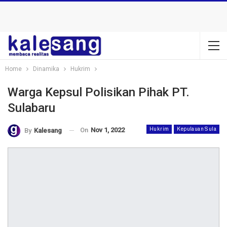
Home
Dinamika
Hukrim
Warga Kepsul Polisikan Pihak PT.
Sulabaru
On
Nov 1, 2022
Hukrim
Kepulauan Sula
By
Kalesang