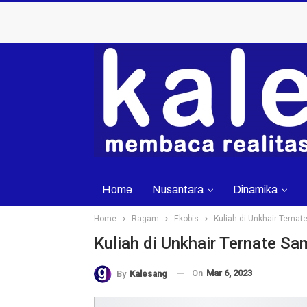
Home
Nusantara
Dinamika
Home
Ragam
Ekobis
Kuliah di Unkhair Ternat
Kuliah di Unkhair Ternate Sa
On
Mar 6, 2023
By
Kalesang