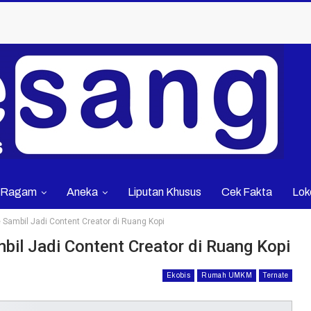
Ragam
Aneka
Liputan Khusus
Cek Fakta
Lok
e Sambil Jadi Content Creator di Ruang Kopi
mbil Jadi Content Creator di Ruang Kopi
Ekobis
Rumah UMKM
Ternate