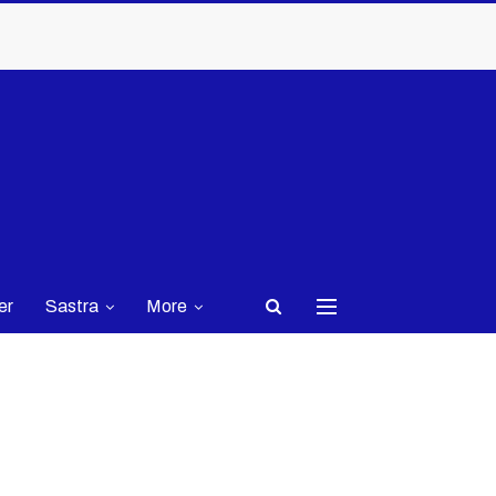
er
Sastra
More