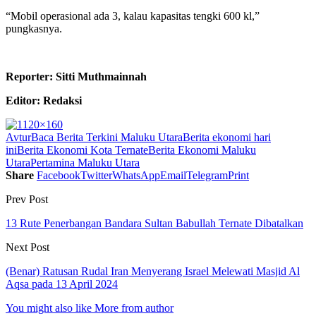
“Mobil operasional ada 3, kalau kapasitas tengki 600 kl,”
pungkasnya.
Reporter: Sitti Muthmainnah
Editor: Redaksi
Avtur
Baca Berita Terkini Maluku Utara
Berita ekonomi hari
ini
Berita Ekonomi Kota Ternate
Berita Ekonomi Maluku
Utara
Pertamina Maluku Utara
Share
Facebook
Twitter
WhatsApp
Email
Telegram
Print
Prev Post
13 Rute Penerbangan Bandara Sultan Babullah Ternate Dibatalkan
Next Post
(Benar) Ratusan Rudal Iran Menyerang Israel Melewati Masjid Al
Aqsa pada 13 April 2024
You might also like
More from author