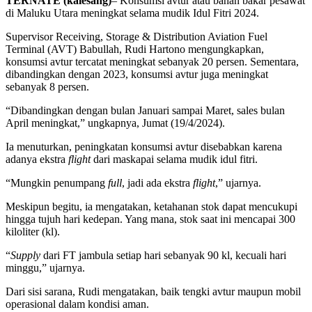
TERNATE (kalesang)
– Konsumsi avtur atau bahan bakar pesawat
di Maluku Utara meningkat selama mudik Idul Fitri 2024.
Supervisor Receiving, Storage & Distribution Aviation Fuel
Terminal (AVT) Babullah, Rudi Hartono mengungkapkan,
konsumsi avtur tercatat meningkat sebanyak 20 persen. Sementara,
dibandingkan dengan 2023, konsumsi avtur juga meningkat
sebanyak 8 persen.
“Dibandingkan dengan bulan Januari sampai Maret, sales bulan
April meningkat,” ungkapnya, Jumat (19/4/2024).
Ia menuturkan, peningkatan konsumsi avtur disebabkan karena
adanya ekstra
flight
dari maskapai selama mudik idul fitri.
“Mungkin penumpang
full
, jadi ada ekstra
flight
,” ujarnya.
Meskipun begitu, ia mengatakan, ketahanan stok dapat mencukupi
hingga tujuh hari kedepan. Yang mana, stok saat ini mencapai 300
kiloliter (kl).
“
Supply
dari FT jambula setiap hari sebanyak 90 kl, kecuali hari
minggu,” ujarnya.
Dari sisi sarana, Rudi mengatakan, baik tengki avtur maupun mobil
operasional dalam kondisi aman.