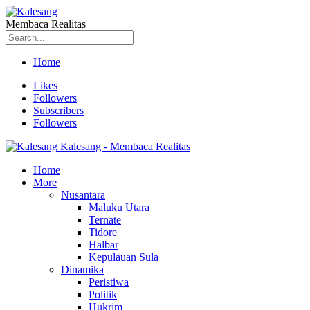
Membaca Realitas
Home
Likes
Followers
Subscribers
Followers
Kalesang - Membaca Realitas
Home
More
Nusantara
Maluku Utara
Ternate
Tidore
Halbar
Kepulauan Sula
Dinamika
Peristiwa
Politik
Hukrim