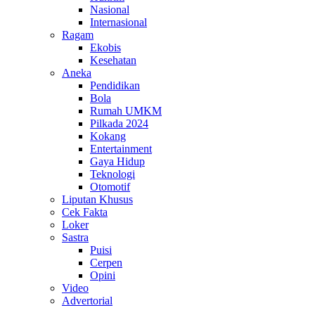
Nasional
Internasional
Ragam
Ekobis
Kesehatan
Aneka
Pendidikan
Bola
Rumah UMKM
Pilkada 2024
Kokang
Entertainment
Gaya Hidup
Teknologi
Otomotif
Liputan Khusus
Cek Fakta
Loker
Sastra
Puisi
Cerpen
Opini
Video
Advertorial