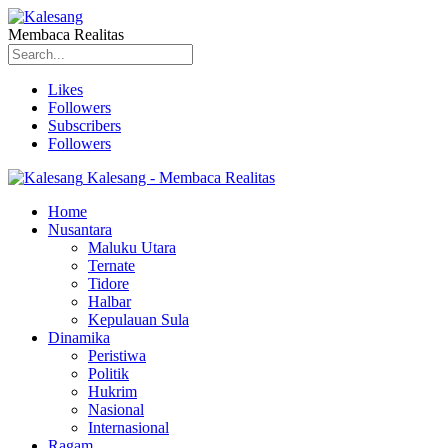
Membaca Realitas
Likes
Followers
Subscribers
Followers
Kalesang - Membaca Realitas
Home
Nusantara
Maluku Utara
Ternate
Tidore
Halbar
Kepulauan Sula
Dinamika
Peristiwa
Politik
Hukrim
Nasional
Internasional
Ragam