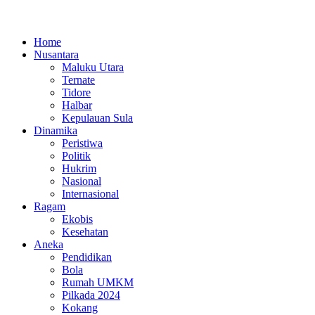
Home
Nusantara
Maluku Utara
Ternate
Tidore
Halbar
Kepulauan Sula
Dinamika
Peristiwa
Politik
Hukrim
Nasional
Internasional
Ragam
Ekobis
Kesehatan
Aneka
Pendidikan
Bola
Rumah UMKM
Pilkada 2024
Kokang