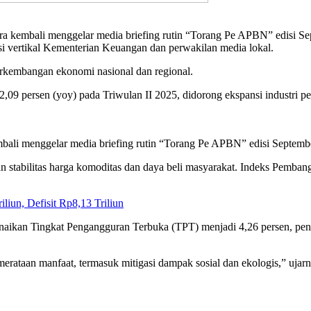
a kembali menggelar media briefing rutin “Torang Pe APBN” edisi S
nsi vertikal Kementerian Keuangan dan perwakilan media lokal.
kembangan ekonomi nasional dan regional.
,09 persen (yoy) pada Triwulan II 2025, didorong ekspansi industri 
ali menggelar media briefing rutin “Torang Pe APBN” edisi Septemb
inkan stabilitas harga komoditas dan daya beli masyarakat. Indeks Pem
iun, Defisit Rp8,13 Triliun
enaikan Tingkat Pengangguran Terbuka (TPT) menjadi 4,26 persen, pen
erataan manfaat, termasuk mitigasi dampak sosial dan ekologis,” ujarn