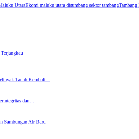
Maluku Utara
Ekomi maluku utara disumbang sektor tambang
Tambang 
p Terjangkau
an Minyak Tanah Kembali…
erintegritas dan…
an Sambungan Air Baru