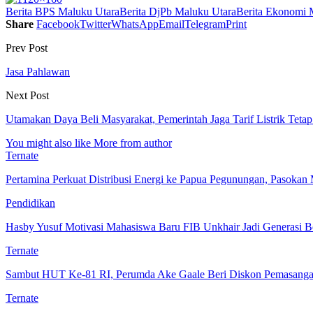
Berita BPS Maluku Utara
Berita DjPb Maluku Utara
Berita Ekonomi 
Share
Facebook
Twitter
WhatsApp
Email
Telegram
Print
Prev Post
Jasa Pahlawan
Next Post
Utamakan Daya Beli Masyarakat, Pemerintah Jaga Tarif Listrik Teta
You might also like
More from author
Ternate
Pertamina Perkuat Distribusi Energi ke Papua Pegunungan, Pasok
Pendidikan
Hasby Yusuf Motivasi Mahasiswa Baru FIB Unkhair Jadi Generasi B
Ternate
Sambut HUT Ke-81 RI, Perumda Ake Gaale Beri Diskon Pemasang
Ternate