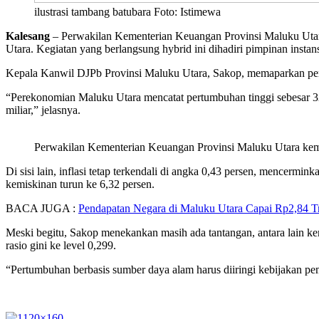
ilustrasi tambang batubara Foto: Istimewa
Kalesang
– Perwakilan Kementerian Keuangan Provinsi Maluku Utar
Utara. Kegiatan yang berlangsung hybrid ini dihadiri pimpinan insta
Kepala Kanwil DJPb Provinsi Maluku Utara, Sakop, memaparkan per
“Perekonomian Maluku Utara mencatat pertumbuhan tinggi sebesar 32
miliar,” jelasnya.
Perwakilan Kementerian Keuangan Provinsi Maluku Utara kemb
Di sisi lain, inflasi tetap terkendali di angka 0,43 persen, mencerm
kemiskinan turun ke 6,32 persen.
BACA JUGA :
Pendapatan Negara di Maluku Utara Capai Rp2,84 Tril
Meski begitu, Sakop menekankan masih ada tantangan, antara lain k
rasio gini ke level 0,299.
“Pertumbuhan berbasis sumber daya alam harus diiringi kebijakan pem