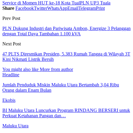
Service di Momen HUT ke-18 Kota Tual
PLN UP3 Tuala
Share
Facebook
Twitter
WhatsApp
Email
Telegram
Print
Prev Post
PLN Dukung Industri dan Pariwisata Ambon, Energize 3 Pelanggan
dengan Total Daya Tambahan 1.100 kVA
Next Post
47 PLTS Diresmikan Presiden, 5.383 Rumah Tangga di Wilayah 3T
Kini Nikmati Listrik Bersih
You might also like
More from author
Headline
Jumlah Penduduk Miskin Maluku Utara Bertambah 3,04 Ribu
Orang dalam Enam Bulan
Ekobis
BI Maluku Utara Luncurkan Program RINDANG BERSERI untuk
Perkuat Ketahanan Pangan dan…
Maluku Utara