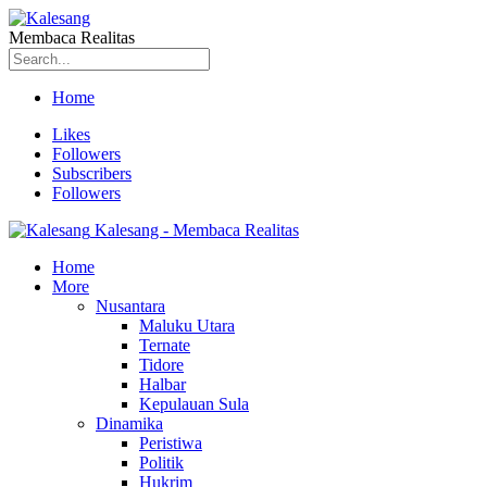
Membaca Realitas
Home
Likes
Followers
Subscribers
Followers
Kalesang - Membaca Realitas
Home
More
Nusantara
Maluku Utara
Ternate
Tidore
Halbar
Kepulauan Sula
Dinamika
Peristiwa
Politik
Hukrim