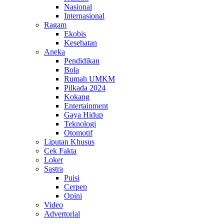
Nasional
Internasional
Ragam
Ekobis
Kesehatan
Aneka
Pendidikan
Bola
Rumah UMKM
Pilkada 2024
Kokang
Entertainment
Gaya Hidup
Teknologi
Otomotif
Liputan Khusus
Cek Fakta
Loker
Sastra
Puisi
Cerpen
Opini
Video
Advertorial