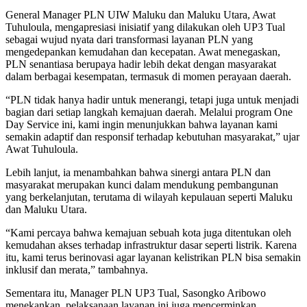
General Manager PLN UIW Maluku dan Maluku Utara, Awat
Tuhuloula, mengapresiasi inisiatif yang dilakukan oleh UP3 Tual
sebagai wujud nyata dari transformasi layanan PLN yang
mengedepankan kemudahan dan kecepatan. Awat menegaskan,
PLN senantiasa berupaya hadir lebih dekat dengan masyarakat
dalam berbagai kesempatan, termasuk di momen perayaan daerah.
“PLN tidak hanya hadir untuk menerangi, tetapi juga untuk menjadi
bagian dari setiap langkah kemajuan daerah. Melalui program One
Day Service ini, kami ingin menunjukkan bahwa layanan kami
semakin adaptif dan responsif terhadap kebutuhan masyarakat,” ujar
Awat Tuhuloula.
Lebih lanjut, ia menambahkan bahwa sinergi antara PLN dan
masyarakat merupakan kunci dalam mendukung pembangunan
yang berkelanjutan, terutama di wilayah kepulauan seperti Maluku
dan Maluku Utara.
“Kami percaya bahwa kemajuan sebuah kota juga ditentukan oleh
kemudahan akses terhadap infrastruktur dasar seperti listrik. Karena
itu, kami terus berinovasi agar layanan kelistrikan PLN bisa semakin
inklusif dan merata,” tambahnya.
Sementara itu, Manager PLN UP3 Tual, Sasongko Aribowo
menekankan, pelaksanaan layanan ini juga mencerminkan