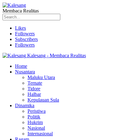
Membaca Realitas
Likes
Followers
Subscribers
Followers
Kalesang - Membaca Realitas
Home
Nusantara
Maluku Utara
Ternate
Tidore
Halbar
Kepulauan Sula
Dinamika
Peristiwa
Politik
Hukrim
Nasional
Internasional
Ragam