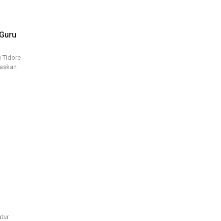
 Guru
 Tidore
paskan
atur