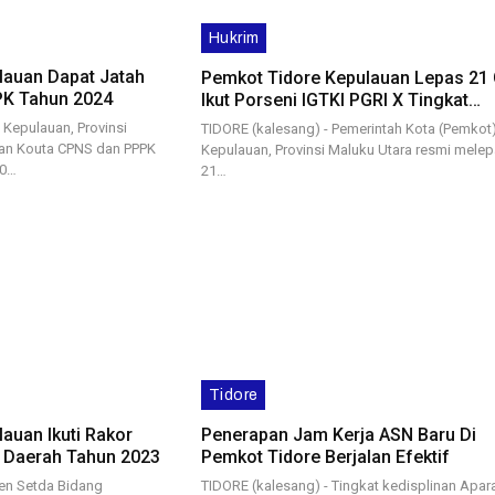
Hukrim
lauan Dapat Jatah
Pemkot Tidore Kepulauan Lepas 21
PK Tahun 2024
Ikut Porseni IGTKI PGRI X Tingkat…
Kepulauan, Provinsi
TIDORE (kalesang) - Pemerintah Kota (Pemkot)
an Kouta CPNS dan PPPK
Kepulauan, Provinsi Maluku Utara resmi mele
00…
21…
Tidore
auan Ikuti Rakor
Penerapan Jam Kerja ASN Baru Di
i Daerah Tahun 2023
Pemkot Tidore Berjalan Efektif
ten Setda Bidang
TIDORE (kalesang) - Tingkat kedisplinan Apar