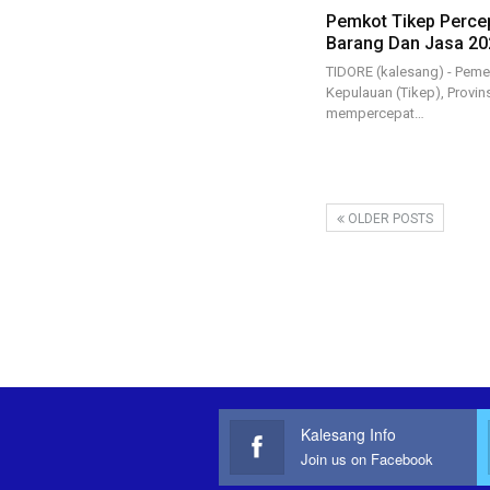
Pemkot Tikep Perce
Barang Dan Jasa 20
TIDORE (kalesang) - Pemer
Kepulauan (Tikep), Provin
mempercepat…
OLDER POSTS
Kalesang Info
Join us on Facebook