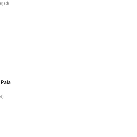
erjadi
 Pala
t)