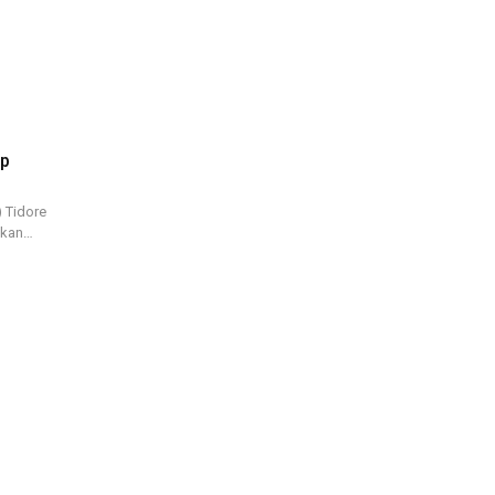
ep
 Tidore
apkan…