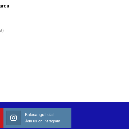
arga
ut)
Kalesangofficial
Join us on Instagram