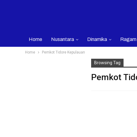
Home
Nusantara
Dinamika
Ragam
Home
Pemkot Tidore Kepulauan
Browsing Tag
Pemkot Tid