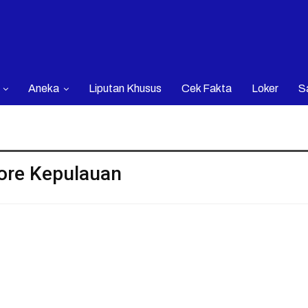
Aneka
Liputan Khusus
Cek Fakta
Loker
S
ore Kepulauan