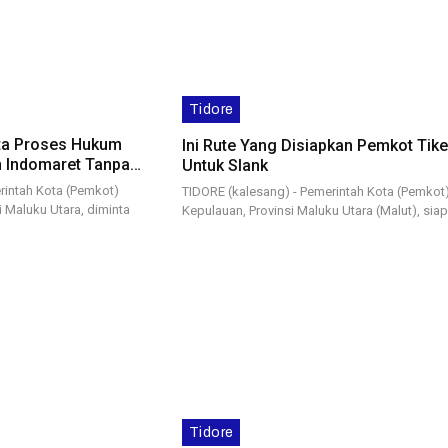
Tidore
ta Proses Hukum
Ini Rute Yang Disiapkan Pemkot Tik
 Indomaret Tanpa…
Untuk Slank
rintah Kota (Pemkot)
TIDORE (kalesang) - Pemerintah Kota (Pemkot)
i Maluku Utara, diminta
Kepulauan, Provinsi Maluku Utara (Malut), si
Tidore