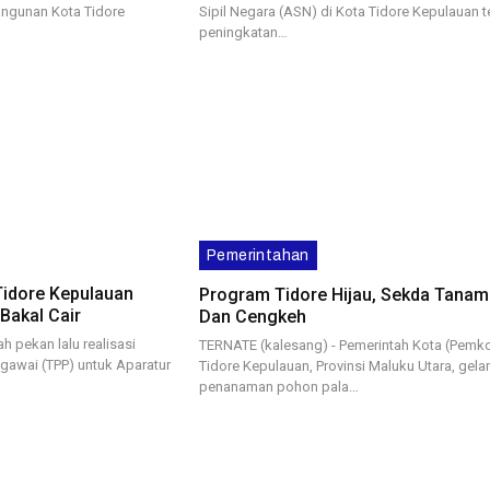
ngunan Kota Tidore
Sipil Negara (ASN) di Kota Tidore Kepulauan t
peningkatan…
Pemerintahan
Tidore Kepulauan
Program Tidore Hijau, Sekda Tanam
Bakal Cair
Dan Cengkeh
h pekan lalu realisasi
TERNATE (kalesang) - Pemerintah Kota (Pemko
awai (TPP) untuk Aparatur
Tidore Kepulauan, Provinsi Maluku Utara, gelar
penanaman pohon pala…