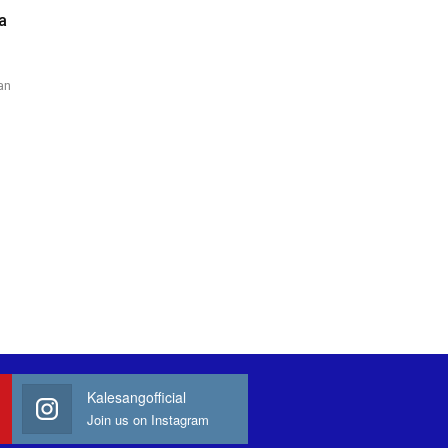
a
an
Kalesangofficial
Join us on Instagram