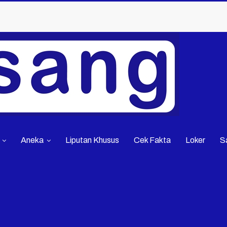
Aneka
Liputan Khusus
Cek Fakta
Loker
S