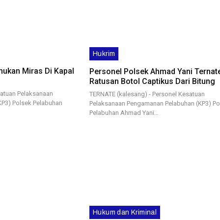
Hukrim
emukan Miras Di Kapal
Personel Polsek Ahmad Yani Ternate
Ratusan Botol Captikus Dari Bitung
satuan Pelaksanaan
TERNATE (kalesang) - Personel Kesatuan
P3) Polsek Pelabuhan
Pelaksanaan Pengamanan Pelabuhan (KP3) Po
Pelabuhan Ahmad Yani…
Hukum dan Kriminal