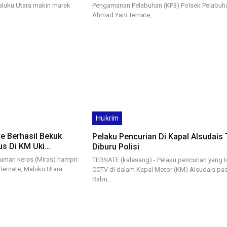
Maluku Utara makin marak
Pengamanan Pelabuhan (KP3) Polsek Pelabuh
Ahmad Yani Ternate,…
Hukrim
ate Berhasil Bekuk
Pelaku Pencurian Di Kapal Alsudais 
kus Di KM Uki…
Diburu Polisi
uman keras (Miras) hampir
TERNATE (kalesang) - Pelaku pencurian yang 
 Ternate, Maluku Utara.…
CCTV di dalam Kapal Motor (KM) Alsudais pa
Rabu…