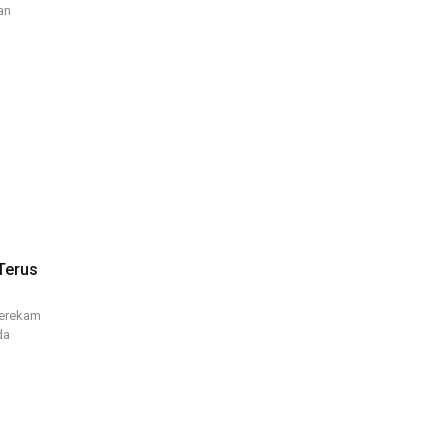
an
Terus
terekam
da