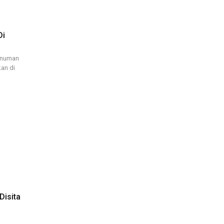
Di
minuman
kan di
Disita