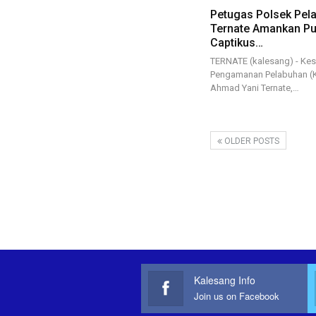
Petugas Polsek Pel
Ternate Amankan Pu
Captikus…
TERNATE (kalesang) - Ke
Pengamanan Pelabuhan (K
Ahmad Yani Ternate,…
OLDER POSTS
Kalesang Info
Join us on Facebook