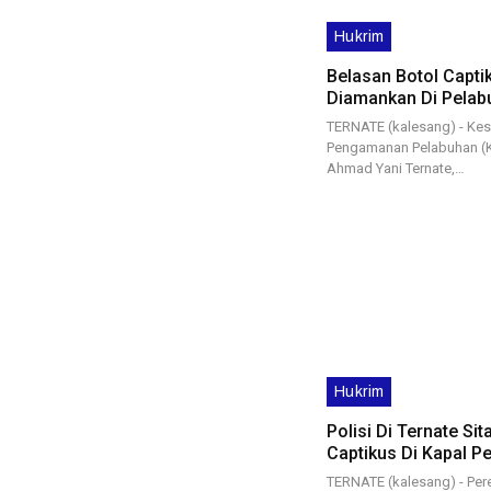
Hukrim
Belasan Botol Capti
Diamankan Di Pelab
TERNATE (kalesang) - Ke
Pengamanan Pelabuhan (K
Ahmad Yani Ternate,…
Hukrim
Polisi Di Ternate Si
Captikus Di Kapal P
TERNATE (kalesang) - Pe