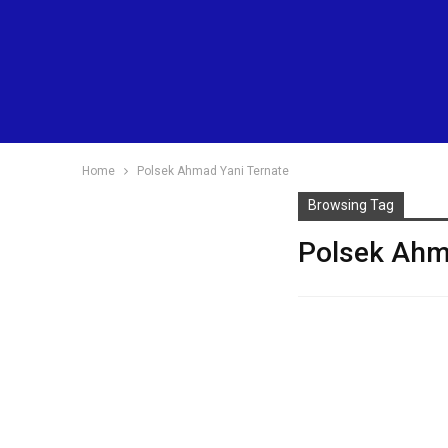
Home
Polsek Ahmad Yani Ternate
Browsing Tag
Polsek Ahm