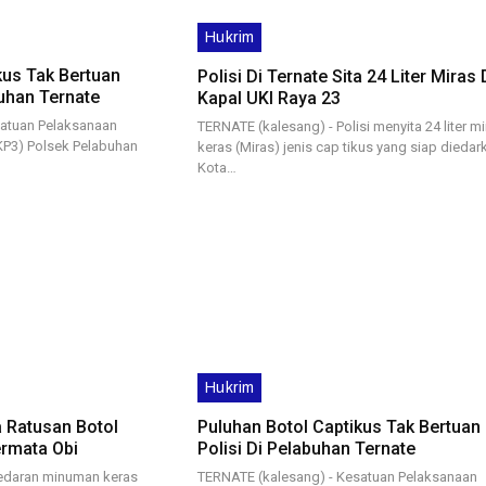
Hukrim
kus Tak Bertuan
Polisi Di Ternate Sita 24 Liter Miras 
uhan Ternate
Kapal UKI Raya 23
satuan Pelaksanaan
TERNATE (kalesang) - Polisi menyita 24 liter 
P3) Polsek Pelabuhan
keras (Miras) jenis cap tikus yang siap diedar
Kota…
Hukrim
ta Ratusan Botol
Puluhan Botol Captikus Tak Bertuan 
ermata Obi
Polisi Di Pelabuhan Ternate
redaran minuman keras
TERNATE (kalesang) - Kesatuan Pelaksanaan