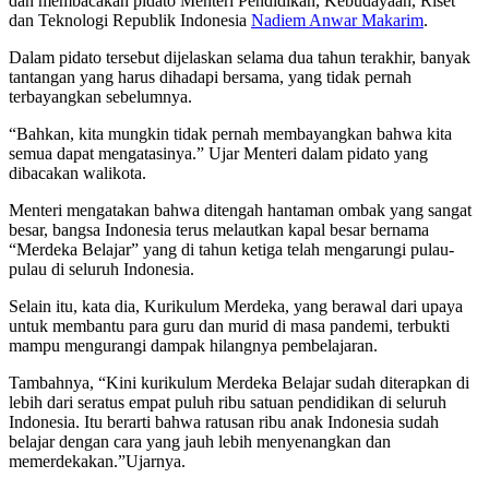
dan membacakan pidato Menteri Pendidikan, Kebudayaan, Riset
dan Teknologi Republik Indonesia
Nadiem Anwar Makarim
.
Dalam pidato tersebut dijelaskan selama dua tahun terakhir, banyak
tantangan yang harus dihadapi bersama, yang tidak pernah
terbayangkan sebelumnya.
“Bahkan, kita mungkin tidak pernah membayangkan bahwa kita
semua dapat mengatasinya.” Ujar Menteri dalam pidato yang
dibacakan walikota.
Menteri mengatakan bahwa ditengah hantaman ombak yang sangat
besar, bangsa Indonesia terus melautkan kapal besar bernama
“Merdeka Belajar” yang di tahun ketiga telah mengarungi pulau-
pulau di seluruh Indonesia.
Selain itu, kata dia, Kurikulum Merdeka, yang berawal dari upaya
untuk membantu para guru dan murid di masa pandemi, terbukti
mampu mengurangi dampak hilangnya pembelajaran.
Tambahnya, “Kini kurikulum Merdeka Belajar sudah diterapkan di
lebih dari seratus empat puluh ribu satuan pendidikan di seluruh
Indonesia. Itu berarti bahwa ratusan ribu anak Indonesia sudah
belajar dengan cara yang jauh lebih menyenangkan dan
memerdekakan.”Ujarnya.