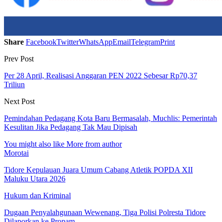
Share
Facebook
Twitter
WhatsApp
Email
Telegram
Print
Prev Post
Per 28 April, Realisasi Anggaran PEN 2022 Sebesar Rp70,37
Triliun
Next Post
Pemindahan Pedagang Kota Baru Bermasalah, Muchlis: Pemerintah
Kesulitan Jika Pedagang Tak Mau Dipisah
You might also like
More from author
Morotai
Tidore Kepulauan Juara Umum Cabang Atletik POPDA XII
Maluku Utara 2026
Hukum dan Kriminal
Dugaan Penyalahgunaan Wewenang, Tiga Polisi Polresta Tidore
Dilaporkan ke Propam