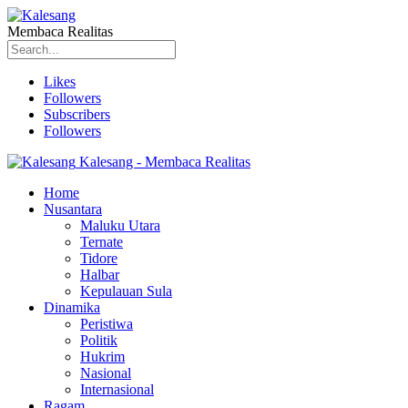
Membaca Realitas
Likes
Followers
Subscribers
Followers
Kalesang - Membaca Realitas
Home
Nusantara
Maluku Utara
Ternate
Tidore
Halbar
Kepulauan Sula
Dinamika
Peristiwa
Politik
Hukrim
Nasional
Internasional
Ragam