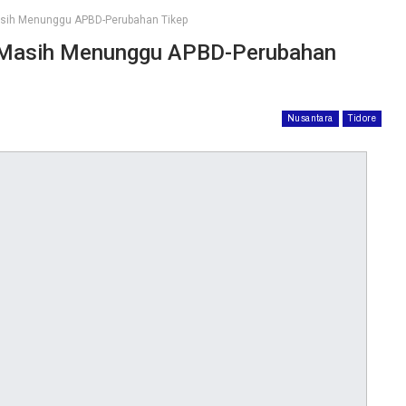
asih Menunggu APBD-Perubahan Tikep
 Masih Menunggu APBD-Perubahan
Nusantara
Tidore