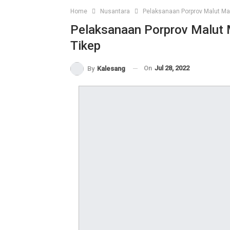
Home
Nusantara
Pelaksanaan Porprov Malut M
Pelaksanaan Porprov Malut
Tikep
On
Jul 28, 2022
By
Kalesang