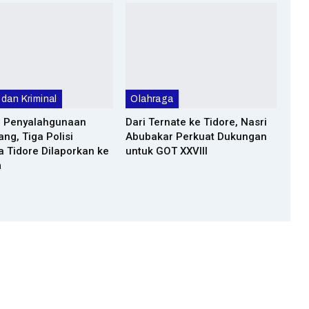
dan Kriminal
Olahraga
 Penyalahgunaan
Dari Ternate ke Tidore, Nasri
g, Tiga Polisi
Abubakar Perkuat Dukungan
a Tidore Dilaporkan ke
untuk GOT XXVIII
m