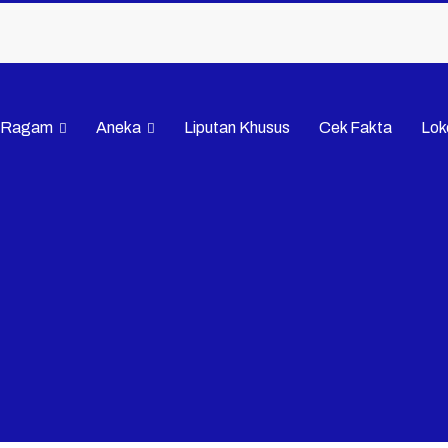
Ragam
Aneka
Liputan Khusus
Cek Fakta
Lok