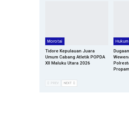
Morotai
Hukum 
Tidore Kepulauan Juara
Dugaan
Umum Cabang Atletik POPDA
Wewenan
XII Maluku Utara 2026
Polrest
Propa
PREV
NEXT