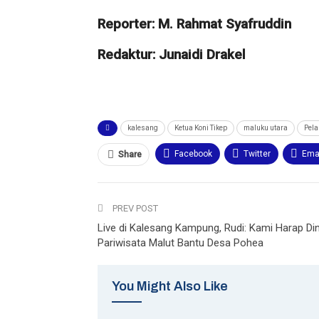
Reporter: M. Rahmat Syafruddin
Redaktur: Junaidi Drakel
kalesang
Ketua Koni Tikep
maluku utara
Pela
Facebook
Twitter
Ema
Share
PREV POST
Live di Kalesang Kampung, Rudi: Kami Harap Di
Pariwisata Malut Bantu Desa Pohea
You Might Also Like