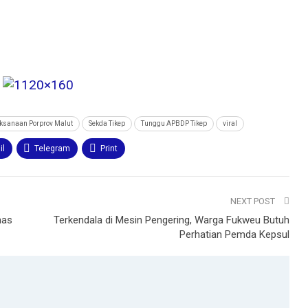
ksanaan Porprov Malut
Sekda Tikep
Tunggu APBDP Tikep
viral
il
Telegram
Print
NEXT POST
nas
Terkendala di Mesin Pengering, Warga Fukweu Butuh
Perhatian Pemda Kepsul