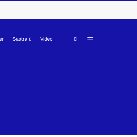
er
Sastra
Video