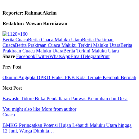
Reporter: Rahmat Akrim
Redaktur: Wawan Kurniawan
Berita Cuaca
Berita Cuaca Maluku Utara
Berita Prakiraan
Cuaca
Berita Prakiraan Cuaca Maluku Terkini Maluku Utara
Berita
Prakiraan Cuaca Maluku Utara
Berita Terkini Maluku Utara
Share
Facebook
Twitter
WhatsApp
Email
Telegram
Print
Prev Post
Oknum Anggota DPRD Fraksi PKB Kota Ternate Kembali Berulah
Next Post
Bawaslu Tidore Buka Pendaftaran Panwas Kelurahan dan Desa
You might also like
More from author
Cuaca
BMKG Peringatkan Potensi Hujan Lebat di Maluku Utara hingga
12 Juni, Warga Diminta…