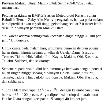
Provinsi Maluku Utara (Malut) untuk Senin (09/07/2023) atau
malam hari.
Petugas prakirawan BMKG Stasiun Meteorologi Kelas I Sultan
Babullah Ternate Zaky Alin Nuary mengatakan, bahwa pada malam
hari diprediksi akan terjadi tinggi gelombang sekitar 2.0 meter lebih
di seluruh wilayah perairan Maluku Utara.
“Ini karena adanya peningkatan kecepatan angin hingga 45 km per
jam.” Ungkapnya.
Untuk cuaca pada malam hari, umumnya berawan dengan potensi
hujan ringan hingga sedang di wilayah Galela, Dama, Susupu,
Ternate, Tidore, Hiri, Jailolo, Ibu, Kayoa, Makian, Obi, Kasiruta,
Taliabu, Sulabesi, dan sekitarnya
Sementara pada waktu dini hari, umumnya berawan dengan potensi
hujan ringan hingga sedang di wilayah Galela, Dama, Susupu,
Ternate, Tidore, Hiri, Jailolo, Ibu, Kayoa, Makian, Obi, Kasiruta,
dan sekitarnya.
“Suhu Udara mencapai 22 ⁰C – 26 ⁰C, dengan kelembaban udara
berkisar 85 – 100 persen. Angin diprediksi bertiup dari arah barat
laut ke Utara dengan kecepatan 15 sampai 40 km per jam.