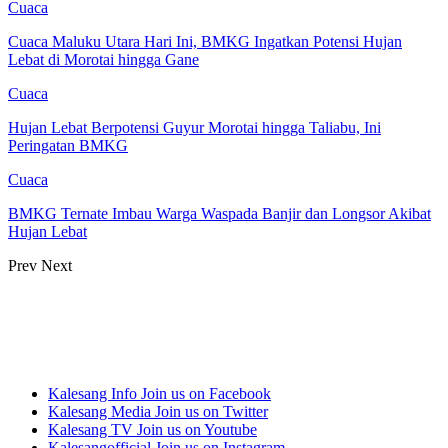
Cuaca
Cuaca Maluku Utara Hari Ini, BMKG Ingatkan Potensi Hujan
Lebat di Morotai hingga Gane
Cuaca
Hujan Lebat Berpotensi Guyur Morotai hingga Taliabu, Ini
Peringatan BMKG
Cuaca
BMKG Ternate Imbau Warga Waspada Banjir dan Longsor Akibat
Hujan Lebat
Prev
Next
Kalesang Info
Join us on Facebook
Kalesang Media
Join us on Twitter
Kalesang TV
Join us on Youtube
Kalesangofficial
Join us on Instagram