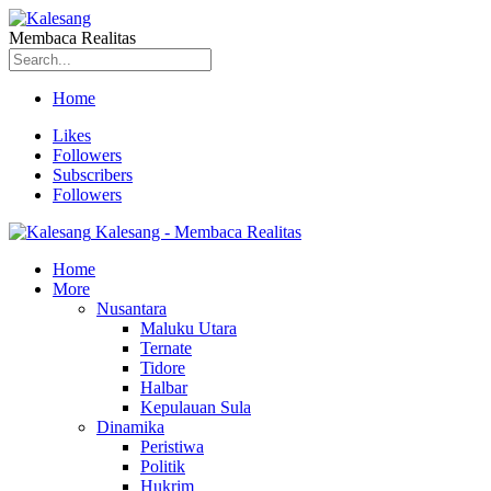
Membaca Realitas
Home
Likes
Followers
Subscribers
Followers
Kalesang - Membaca Realitas
Home
More
Nusantara
Maluku Utara
Ternate
Tidore
Halbar
Kepulauan Sula
Dinamika
Peristiwa
Politik
Hukrim