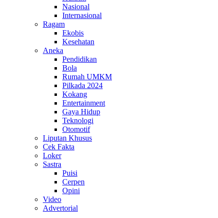
Nasional
Internasional
Ragam
Ekobis
Kesehatan
Aneka
Pendidikan
Bola
Rumah UMKM
Pilkada 2024
Kokang
Entertainment
Gaya Hidup
Teknologi
Otomotif
Liputan Khusus
Cek Fakta
Loker
Sastra
Puisi
Cerpen
Opini
Video
Advertorial