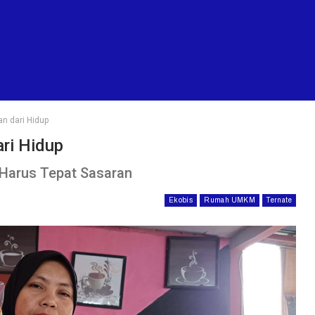
n dari Hidup
ri Hidup
 Harus Tepat Sasaran
Ekobis
Rumah UMKM
Ternate