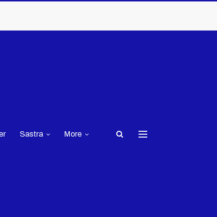
er
Sastra
More