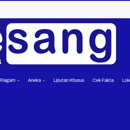
Ragam
Aneka
Liputan Khusus
Cek Fakta
Lok