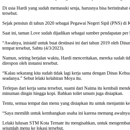
Di usia Hardi yang sudah memasuki senja, harusnya bisa beristirahat 
tersebut.
Sejak pensiun di tahun 2020 sebagai Pegawai Negeri Sipil (PNS) di 
Saat ini, taman Love sudah dijadikan sebagai sumber pendapatan per h
“Awalnya, inisiatif untuk buat destinasi ini dari tahun 2019 oleh 
tempat tersebut, Sabtu (4/3/2023).
Namun, seiring berjalan waktu, Hardi menceritakan, mereka sudah ti
direspon oleh instansi tersebut.
“Kalau sekarang kita sudah tidak lagi kerja sama dengan Dinas Keh
seadanya.” Sebut lelaki kelahiran Moya itu.
Terlepas dari kerja sama tersebut, suami dari Naima itu kembali me
minuman dingin hingga kopi. Bahkan toilet umum juga disiapkan.
Tentu, semua tempat dan menu yang disiapkan itu untuk menjamin ke
“Saya memilih untuk kembangkan usaha ini karena memang awalnya su
Lelaki lulusan STM Kota Ternate itu mengisahkan, untuk mengemba
sejumlah menu ke lokasi tersebut.