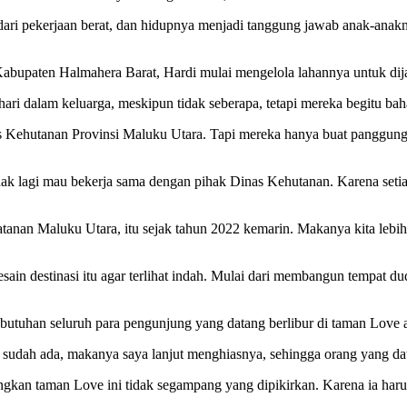
dari pekerjaan berat, dan hidupnya menjadi tanggung jawab anak-anaknya
Kabupaten Halmahera Barat, Hardi mulai mengelola lahannya untuk dija
ari dalam keluarga, meskipun tidak seberapa, tetapi mereka begitu bah
Dinas Kehutanan Provinsi Maluku Utara. Tapi mereka hanya buat panggu
dak lagi mau bekerja sama dengan pihak Dinas Kehutanan. Karena setiap
uatanan Maluku Utara, itu sejak tahun 2022 kemarin. Makanya kita le
ndesain destinasi itu agar terlihat indah. Mulai dari membangun tem
butuhan seluruh para pengunjung yang datang berlibur di taman Love 
dah ada, makanya saya lanjut menghiasnya, sehingga orang yang data
ngkan taman Love ini tidak segampang yang dipikirkan. Karena ia h