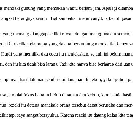
arus mendaki gunung yang memakan waktu berjam-jam. Apalagi ditam
ngkat barangnya sendiri. Bahkan bahan menu yang kita beli di pasar it
an yang memang dianggap sedikit rawan dengan menggunakan semen, sehi
t. Biar ketika ada orang yang datang berkunjung mereka tidak merasa 
ardi yang memiliki tiga cucu itu menjelaskan, sejauh ini belum mam
ri, dan itu kita tidak bisa larang. Jadi kita hanya bisa berharap dar
punyai hasil tahunan sendiri dari tanaman di kebun, yakni pohon pala
tu saya mulai fokus bangun hidup di taman dan kebun, karena ada hasil
un, rezeki itu datang manakala orang tersebut dapat berusaha dan men
edikit tapi saya sangat bersyukur. Karena rezeki itu datang kalau kita t