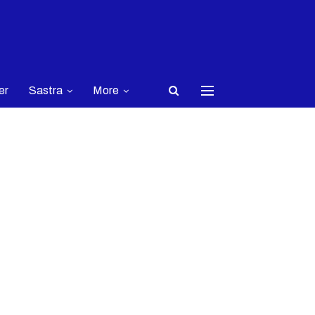
er
Sastra
More