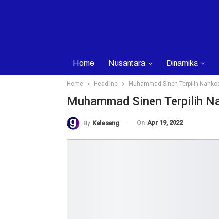
Home
Nusantara
Dinamika
Home
Headline
Muhammad Sinen Terpilih Nahkod
Muhammad Sinen Terpilih N
On
Apr 19, 2022
By
Kalesang