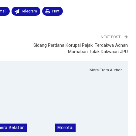
mail
Telegram
Print
NEXT POST
Sidang Perdana Korupsi Pajak, Terdakwa Adnan
Marhaban Tolak Dakwaan JPU
More From Author
era Selatan
Morotai