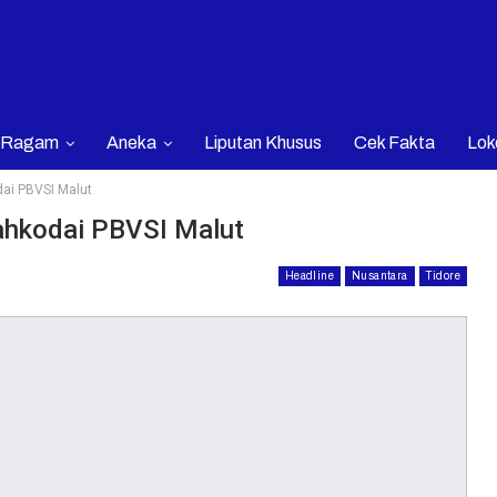
Ragam
Aneka
Liputan Khusus
Cek Fakta
Lok
ai PBVSI Malut
ahkodai PBVSI Malut
Headline
Nusantara
Tidore