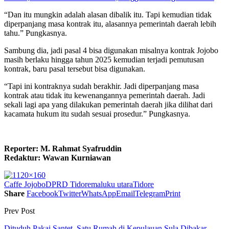
“Dan itu mungkin adalah alasan dibalik itu. Tapi kemudian tidak
diperpanjang masa kontrak itu, alasannya pemerintah daerah lebih
tahu.” Pungkasnya.
Sambung dia, jadi pasal 4 bisa digunakan misalnya kontrak Jojobo
masih berlaku hingga tahun 2025 kemudian terjadi pemutusan
kontrak, baru pasal tersebut bisa digunakan.
“Tapi ini kontraknya sudah berakhir. Jadi diperpanjang masa
kontrak atau tidak itu kewenangannya pemerintah daerah. Jadi
sekali lagi apa yang dilakukan pemerintah daerah jika dilihat dari
kacamata hukum itu sudah sesuai prosedur.” Pungkasnya.
Reporter: M. Rahmat Syafruddin
Redaktur: Wawan Kurniawan
Caffe Jojobo
DPRD Tidore
maluku utara
Tidore
Share
Facebook
Twitter
WhatsApp
Email
Telegram
Print
Prev Post
Dituduh Pakai Santet, Satu Rumah di Kepulauan Sula Dibakar