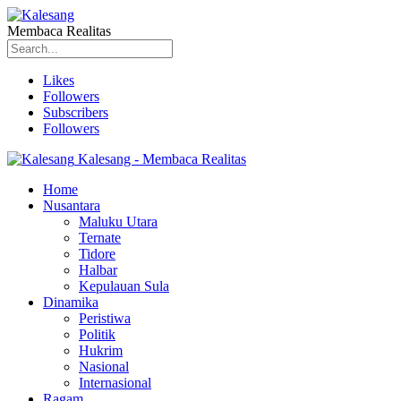
Membaca Realitas
Likes
Followers
Subscribers
Followers
Kalesang - Membaca Realitas
Home
Nusantara
Maluku Utara
Ternate
Tidore
Halbar
Kepulauan Sula
Dinamika
Peristiwa
Politik
Hukrim
Nasional
Internasional
Ragam