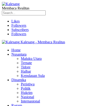
Membaca Realitas
Likes
Followers
Subscribers
Followers
Kalesang - Membaca Realitas
Home
Nusantara
Maluku Utara
Ternate
Tidore
Halbar
Kepulauan Sula
Dinamika
Peristiwa
Politik
Hukrim
Nasional
Internasional
Ragam